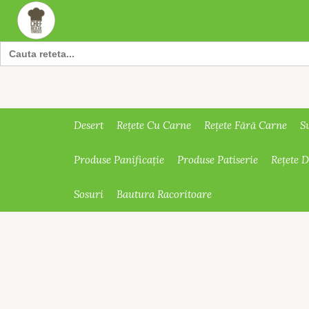
Search
for:
Desert
Rețete Cu Carne
Rețete Fără Carne
S
Produse Panificație
Produse Patiserie
Rețete 
Sosuri
Bautura Racoritoare