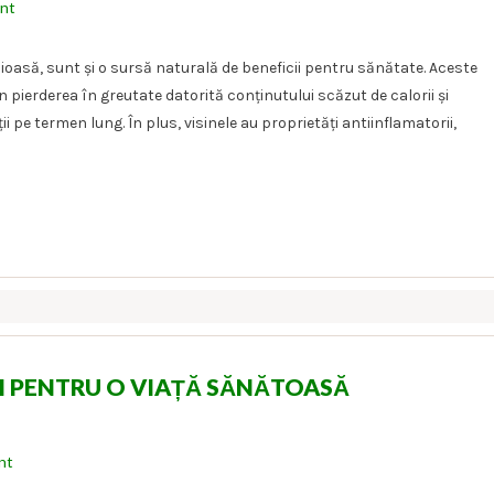
nt
cioasă, sunt și o sursă naturală de beneficii pentru sănătate. Aceste
în pierderea în greutate datorită conținutului scăzut de calorii și
ii pe termen lung. În plus, visinele au proprietăți antiinflamatorii,
II PENTRU O VIAȚĂ SĂNĂTOASĂ
nt