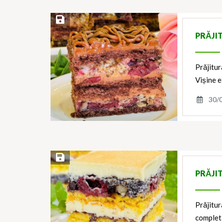
Save Recipe
PRĂJIT
Prăjitur
Vișine e
30/
Save Recipe
PRĂJI
Prăjitur
complet