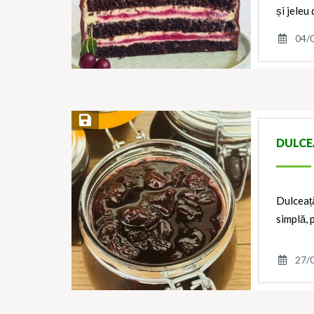
și jeleu
04/
Save Recipe
DULCE
Dulceață
simplă, 
27/