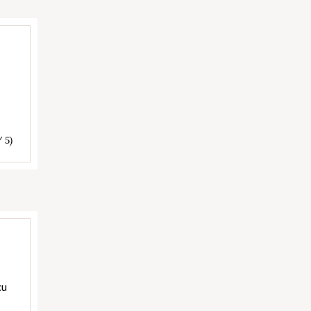
/ 5)
cu