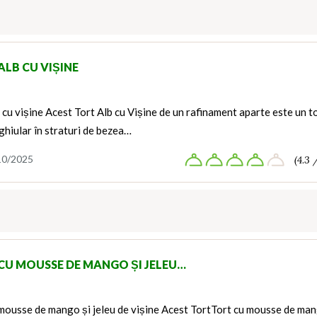
ALB CU VIȘINE
 cu vișine Acest Tort Alb cu Vișine de un rafinament aparte este un t
hiular în straturi de bezea…
10/2025
(4.3 
CU MOUSSE DE MANGO ȘI JELEU…
 mousse de mango și jeleu de vișine Acest TortTort cu mousse de ma