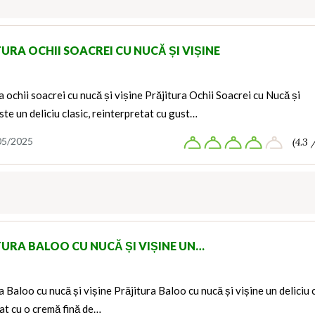
URA OCHII SOACREI CU NUCĂ ȘI VIȘINE
a ochii soacrei cu nucă și vișine Prăjitura Ochii Soacrei cu Nucă și
ste un deliciu clasic, reinterpretat cu gust…
05/2025
(4.3 
TURA BALOO CU NUCĂ ȘI VIȘINE UN…
a Baloo cu nucă și vișine Prăjitura Baloo cu nucă și vișine un deliciu 
at cu o cremă fină de…