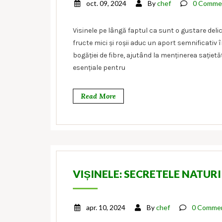
oct. 09, 2024
By
chef
0 Comme
Visinele pe lângă faptul ca sunt o gustare deli
fructe mici și roșii aduc un aport semnificativ 
bogăției de fibre, ajutând la menținerea sațietăț
esențiale pentru
Read More
VIȘINELE: SECRETELE NATUR
apr. 10, 2024
By
chef
0 Comme