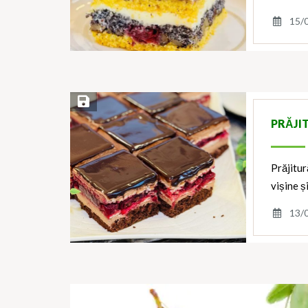
15/
Save Recipe
PRĂJI
Prăjitur
vișine 
13/