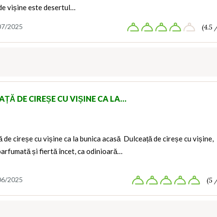
 de vișine este desertul…
07/2025
(4.5 
AȚĂ DE CIREȘE CU VIȘINE CA LA…
 de cireșe cu vișine ca la bunica acasă Dulceață de cireșe cu vișine,
parfumată și fiertă încet, ca odinioară…
06/2025
(5 