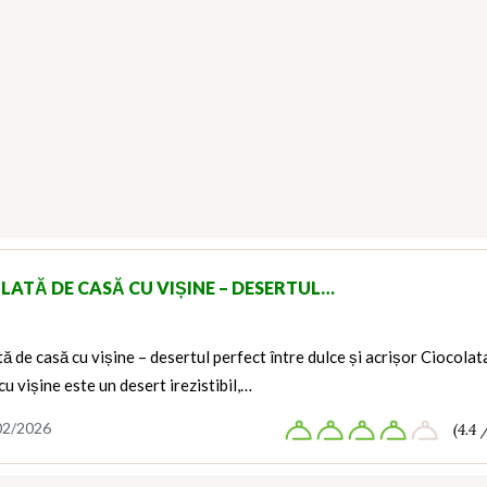
LATĂ DE CASĂ CU VIȘINE – DESERTUL…
ă de casă cu vișine – desertul perfect între dulce și acrișor Ciocolat
cu vișine este un desert irezistibil,…
02/2026
(4.4 