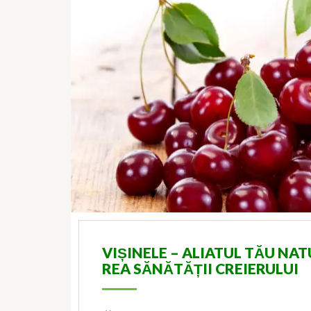
VIȘINELE – ALIATUL TĂU NA
REA SĂNĂTĂȚII CREIERULUI