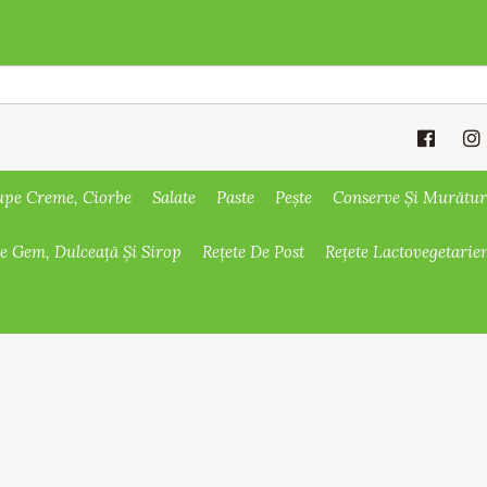
upe Creme, Ciorbe
Salate
Paste
Pește
Conserve Și Murătur
De Gem, Dulceață Și Sirop
Rețete De Post
Rețete Lactovegetarie