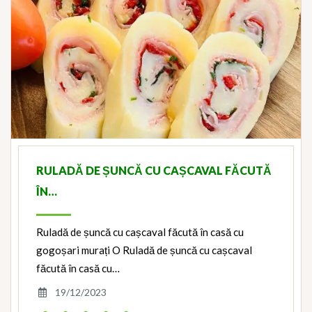
RULADĂ DE ȘUNCĂ CU CAȘCAVAL FĂCUTĂ
ÎN…
Ruladă de șuncă cu cașcaval făcută în casă cu
gogoșari murați O Ruladă de șuncă cu cașcaval
făcută în casă cu…
19/12/2023