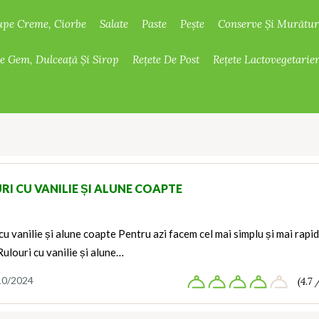
upe Creme, Ciorbe
Salate
Paste
Pește
Conserve Și Murătur
De Gem, Dulceață Și Sirop
Rețete De Post
Rețete Lactovegetarie
RI CU VANILIE ȘI ALUNE COAPTE
cu vanilie și alune coapte Pentru azi facem cel mai simplu și mai rapi
Rulouri cu vanilie și alune…
10/2024
(4.7 