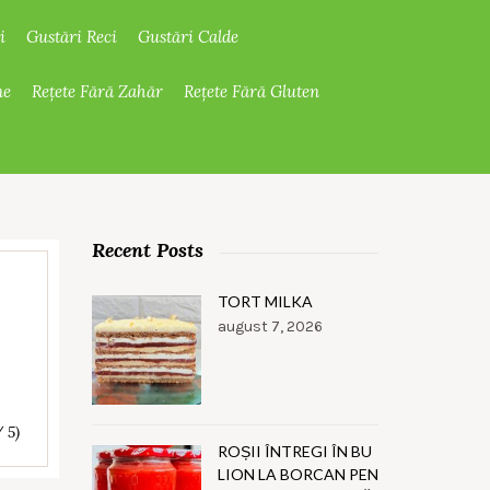
i
Gustări Reci
Gustări Calde
ne
Rețete Fără Zahăr
Rețete Fără Gluten
Recent Posts
TORT MILKA
august 7, 2026
d
/ 5)
ROȘII ÎNTREGI ÎN BU
LION LA BORCAN PEN