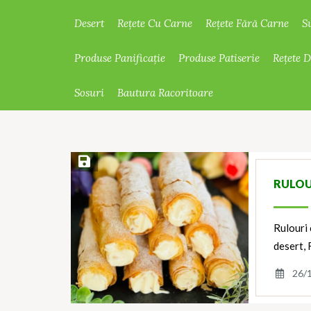
Desert
Rețete Cu Carne
Rețete Fără Carne
S
Produse Panificație
Produse Patiserie
Rețete 
Sosuri
Bautura Racoritoare
Save Recipe
RULOU
Rulouri 
desert, 
26/