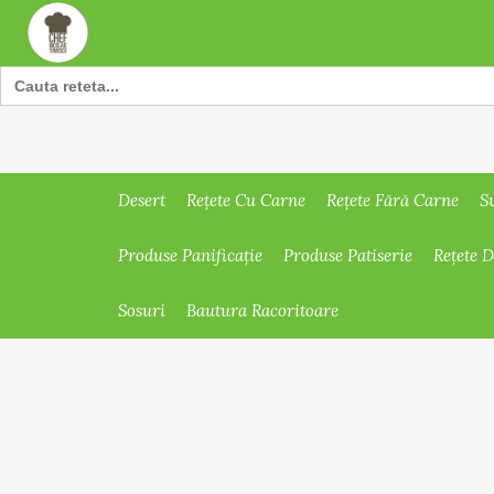
Search
for:
Desert
Rețete Cu Carne
Rețete Fără Carne
S
Produse Panificație
Produse Patiserie
Rețete 
Sosuri
Bautura Racoritoare