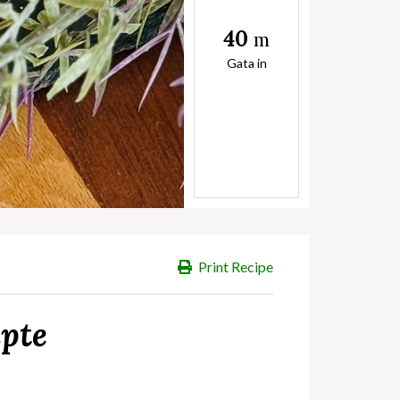
40
m
Gata in
Print Recipe
apte