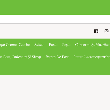
upe Creme, Ciorbe
Salate
Paste
Pește
Conserve Și Murătur
De Gem, Dulceață Și Sirop
Rețete De Post
Rețete Lactovegetarie