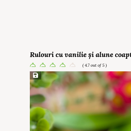
Rulouri cu vanilie și alune coap
( 4.7 out of 5 )
Save Recipe