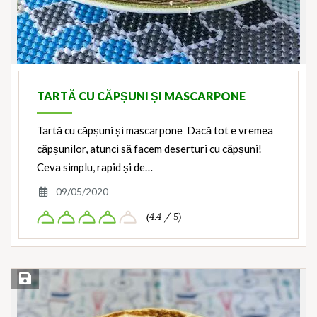
TARTĂ CU CĂPȘUNI ȘI MASCARPONE
Tartă cu căpșuni și mascarpone Dacă tot e vremea
căpșunilor, atunci să facem deserturi cu căpșuni!
Ceva simplu, rapid și de…
09/05/2020
(4.4 / 5)
Save Recipe