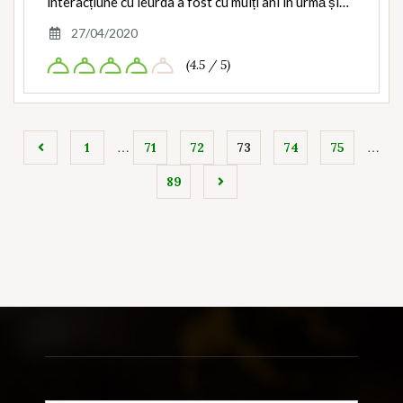
interacțiune cu leurda a fost cu mulți ani în urmă și…
27/04/2020
(4.5 / 5)
…
…
1
71
72
73
74
75
89