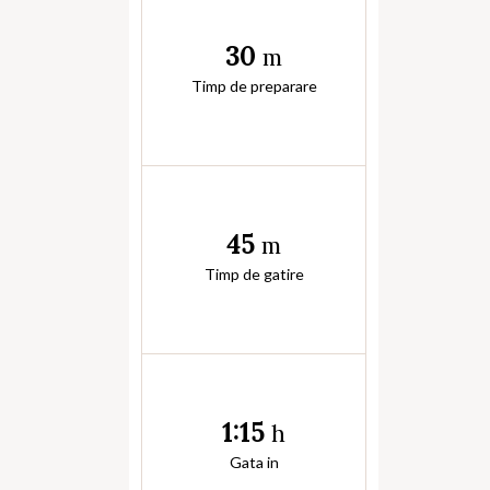
30
m
Timp de preparare
45
m
Timp de gatire
1:15
h
Gata in