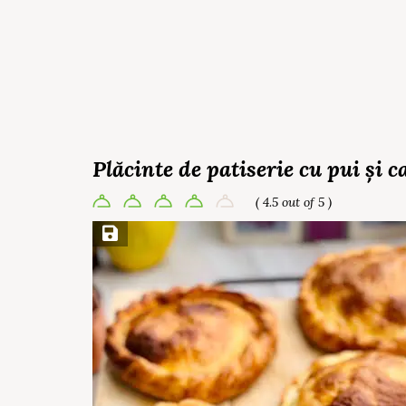
Plăcinte de patiserie cu pui și c
( 4.5 out of 5 )
Save Recipe