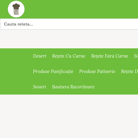
Search
for:
Desert
Rețete Cu Carne
Rețete Fără Carne
S
Produse Panificație
Produse Patiserie
Rețete 
Sosuri
Bautura Racoritoare