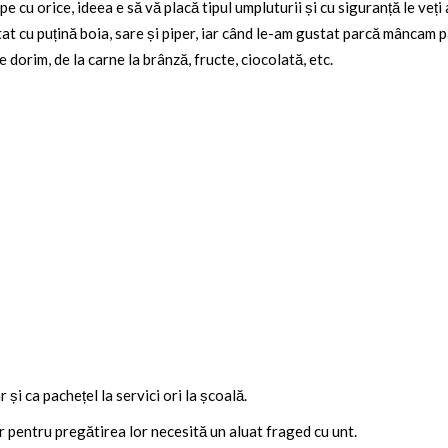
 cu orice, ideea e să vă placă tipul umpluturii și cu siguranță le veți
tat cu puțină boia, sare și piper, iar când le-am gustat parcă mâncam
 dorim, de la carne la brânză, fructe, ciocolată, etc.
r și ca pachețel la servici ori la școală.
r pentru pregătirea lor necesită un aluat fraged cu unt.