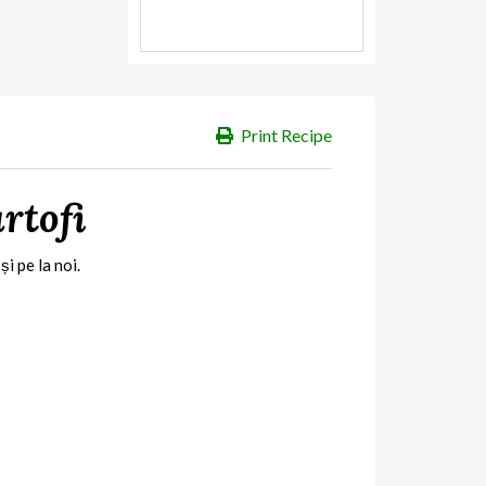
Print Recipe
artofi
i pe la noi.