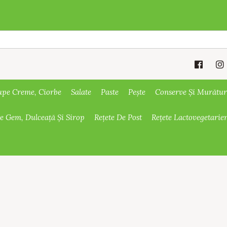
upe Creme, Ciorbe
Salate
Paste
Pește
Conserve Și Murătur
De Gem, Dulceață Și Sirop
Rețete De Post
Rețete Lactovegetarie