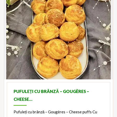
PUFULEȚI CU BRÂNZĂ – GOUGÈRES –
CHEESE…
Pufuleți cu brânză – Gougères – Cheese puffs Cu