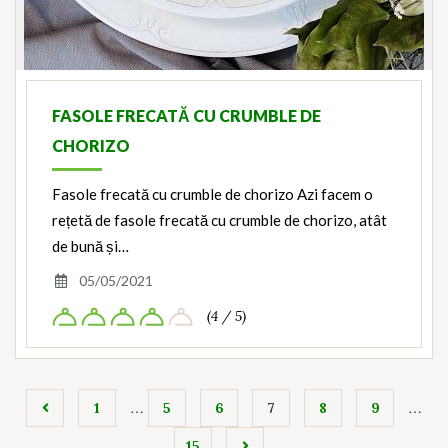
FASOLE FRECATĂ CU CRUMBLE DE
CHORIZO
Fasole frecată cu crumble de chorizo Azi facem o
rețetă de fasole frecată cu crumble de chorizo, atât
de bună și…
05/05/2021
(4 / 5)
…
…
1
5
6
7
8
9
15