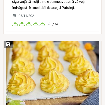
siguranță că mulți dintre dumneavoastră vă veți
îndrăgosti iremediabil de acești Pufuleți…
08/11/2021
(5 / 5)
Save Recipe