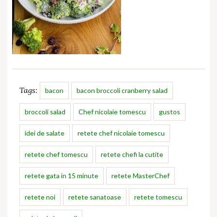
Tags:
bacon
bacon broccoli cranberry salad
broccoli salad
Chef nicolaie tomescu
gustos
idei de salate
retete chef nicolaie tomescu
retete chef tomescu
retete chefi la cutite
retete gata in 15 minute
retete MasterChef
retete noi
retete sanatoase
retete tomescu