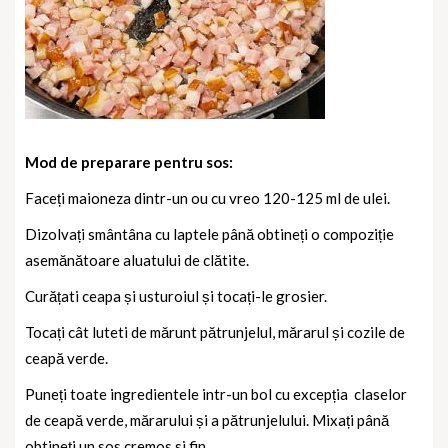
Mod de preparare pentru sos:
Faceți maioneza dintr-un ou cu vreo 120-125 ml de ulei.
Dizolvați smântâna cu laptele până obtineți o compoziție
asemănătoare aluatului de clătite.
Curățati ceapa și usturoiul și tocați-le grosier.
Tocați cât luteti de mărunt pătrunjelul, mărarul și cozile de
ceapă verde.
Puneți toate ingredientele intr-un bol cu excepția
claselor
de ceapă verde, mărarului și a pătrunjelului. Mixați până
obtineți un sos cremos si fin.