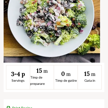
15
m
0
15
3-4 p
m
m
Timp de
Servings
Timp de gatire
Gata in
preparare
Print Recipe