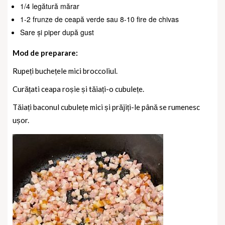
1/4 legătură mărar
1-2 frunze de ceapă verde sau 8-10 fire de chivas
Sare și piper după gust
Mod de preparare:
Rupeți buchețele mici broccoliul.
Curățati ceapa roșie și tăiați-o cubulețe.
Tăiați baconul cubulețe mici și prăjiți-le până se rumenesc
ușor.