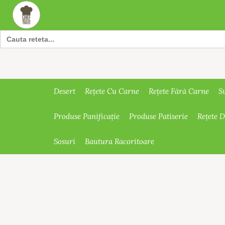
Search
for:
Desert
Rețete Cu Carne
Rețete Fără Carne
S
Produse Panificație
Produse Patiserie
Rețete 
Sosuri
Bautura Racoritoare