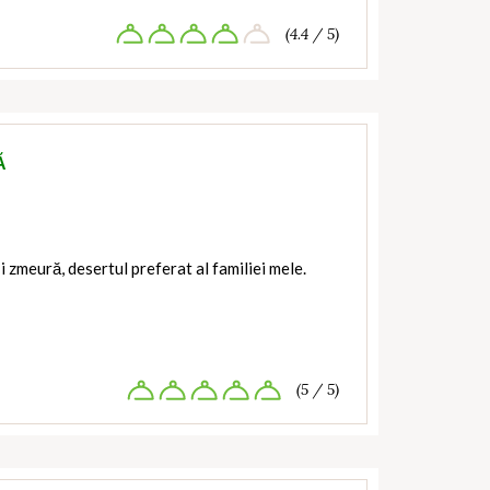
(4.4 / 5)
Ă
 zmeură, desertul preferat al familiei mele.
(5 / 5)