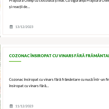
Prăjitura Olimp cu ciocolată și mac Cu siguranță Prăjitura Oli
și reacții de…
13/12/2023
COZONAC ÎNSIROPAT CU VINARS FĂRĂ FRĂMÂNTA
Cozonac însiropat cu vinars fără frământare cu nucă Într-un f
însiropat cu vinars fără…
11/12/2023