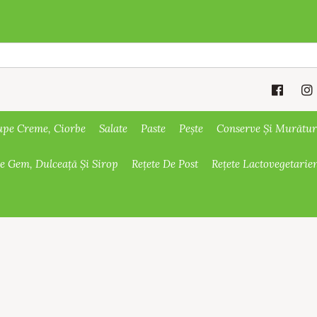
upe Creme, Ciorbe
Salate
Paste
Pește
Conserve Și Murătur
De Gem, Dulceață Și Sirop
Rețete De Post
Rețete Lactovegetarie