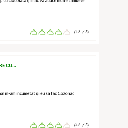
mp cu ciocolată și mac va aduce multe zâmbete
(4.8 / 5)
RE CU…
inal m-am încumetat și eu sa fac Cozonac
(4.8 / 5)