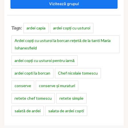
Tags:
ardei capia
ardei copți cu usturoi
Ardei copți cu usturoi la borcan rețetă de la tanti Maria
Iohanesfield
ardei copți cu usturoi pentru iarnă
ardei copti la borcan
Chef nicolaie tomescu
conserve
conserve și muraturi
retete chef tomescu
retete simple
salată de ardei
salata de ardei copti