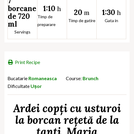
7
1:10
borcane
h
20
1:30
m
h
de 720
Timp de
Timp de gatire
Gata in
ml
preparare
Servings
Print Recipe
Bucatarie
Romaneasca
Course:
Brunch
Dificultate
Ușor
Ardei copți cu usturoi
la borcan rețetă de la
tanti
Maria