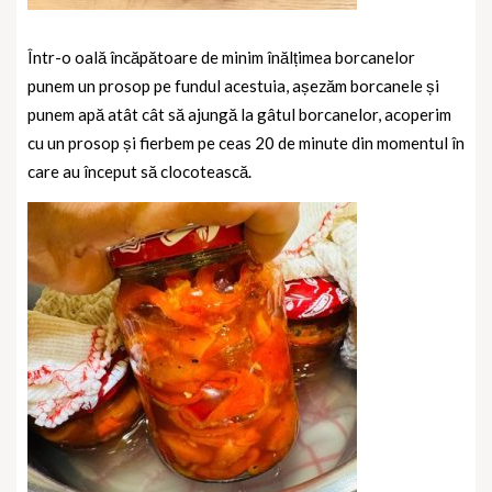
Într-o oală încăpătoare de minim înălțimea borcanelor
punem un prosop pe fundul acestuia, așezăm borcanele și
punem apă atât cât să ajungă la gâtul borcanelor, acoperim
cu un prosop și fierbem pe ceas 20 de minute din momentul în
care au început să clocotească.