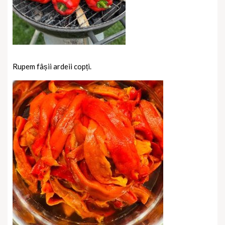
Rupem fâșii ardeii copți.