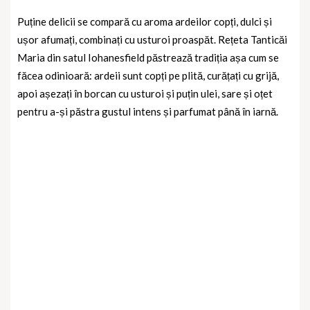
Puține delicii se compară cu aroma ardeilor copți, dulci și
ușor afumați, combinați cu usturoi proaspăt. Rețeta Tanticăi
Maria din satul Iohanesfield păstrează tradiția așa cum se
făcea odinioară: ardeii sunt copți pe plită, curățați cu grijă,
apoi așezați în borcan cu usturoi și puțin ulei, sare și oțet
pentru a-și păstra gustul intens și parfumat până în iarnă.