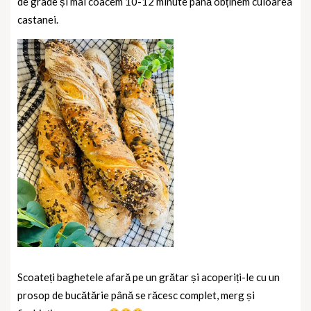
de grade și mai coacem 10-12 minute până obținem culoarea
castanei.
Scoateți baghetele afară pe un grătar și acoperiți-le cu un
prosop de bucătărie până se răcesc complet, merg și