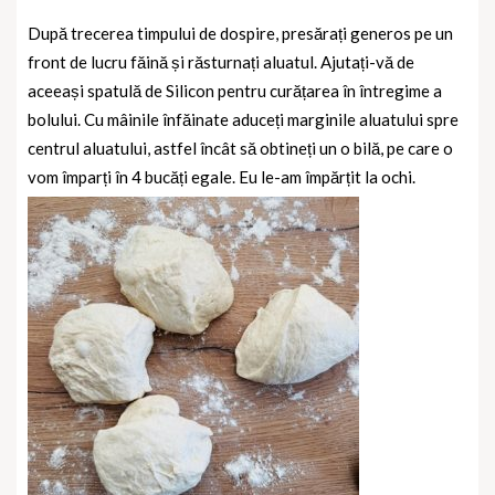
După trecerea timpului de dospire, presărați generos pe un
front de lucru făină și răsturnați aluatul. Ajutați-vă de
aceeași spatulă de Silicon pentru curățarea în întregime a
bolului.
Cu mâinile înfăinate aduceți marginile aluatului spre
centrul aluatului, astfel încât să obtineți un o bilă, pe care o
vom împarți în 4 bucăți egale. Eu le-am împărțit la ochi.