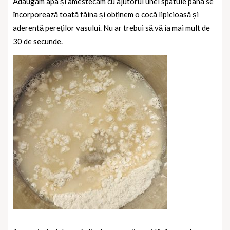
Adăugăm apa și amestecăm cu ajutorul unei spatule până se
încorporează toată făina și obținem o cocă lipicioasă și
aderentă pereților vasului. Nu ar trebui să vă ia mai mult de
30 de secunde.