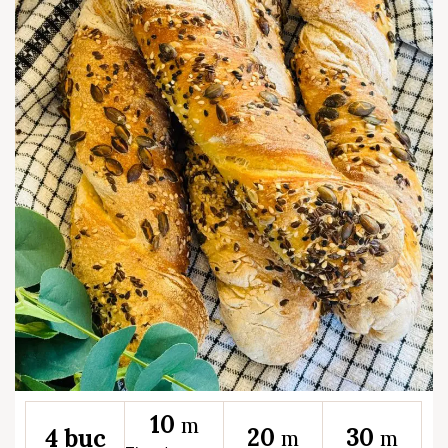
10
m
20
30
4 buc
m
m