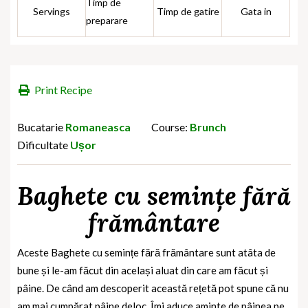
Timp de
Servings
Timp de gatire
Gata in
preparare
Print Recipe
Bucatarie
Romaneasca
Course:
Brunch
Dificultate
Ușor
Baghete cu semințe fără
frământare
Aceste Baghete cu semințe fără frământare sunt atâta de
bune și le-am făcut din același aluat din care am făcut și
pâine. De când am descoperit această rețetă pot spune că nu
am mai cumpărat pâine deloc. Îmi aduce aminte de pâinea pe