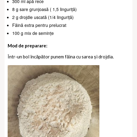
300 ml apă rece
8 g sare grunjoasă ( 1,5 linguriță)
2 g drojdie uscată (1/4 linguriță)
Făină extra pentru prelucrat
100 g mix de semințe
Mod de preparare:
Într-un bol încăpător punem făina cu sarea și drojdia.