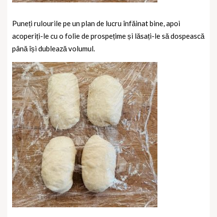
Puneți rulourile pe un plan de lucru înfăinat bine, apoi
acoperiți-le cu o folie de prospețime și lăsați-le să dospească
până își dublează volumul.