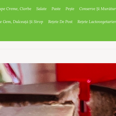
upe Creme, Ciorbe
Salate
Paste
Pește
Conserve Și Murătur
De Gem, Dulceață Și Sirop
Rețete De Post
Rețete Lactovegetarie