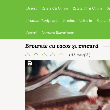
Desert
Rețete Cu Carne
Rețete Fără Carne
S
Produse Panificație
Produse Patiserie
Rețete 
Sosuri
Bautura Racoritoare
Brownie cu cocos și zmeură
( 4.8 out of 5 )
Save Recipe