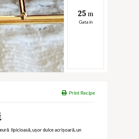
25
m
Gata in
Print Recipe
ă
meură
lipicioasă, ușor dulce acrișoară, un