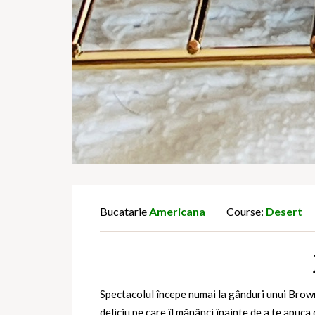
Bucatarie
Americana
Course:
Desert
Spectacolul începe numai la gânduri unui Brow
deliciu pe care îl mănânci înainte de a te apuca 