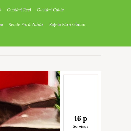
i
Gustări Reci
Gustări Calde
ne
Rețete Fără Zahăr
Rețete Fără Gluten
16 p
Servings