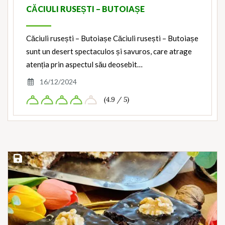
CĂCIULI RUSEȘTI – BUTOIAȘE
Căciuli rusești – Butoiașe Căciuli rusești – Butoiașe
sunt un desert spectaculos și savuros, care atrage
atenția prin aspectul său deosebit…
16/12/2024
(4.9 / 5)
Save Recipe