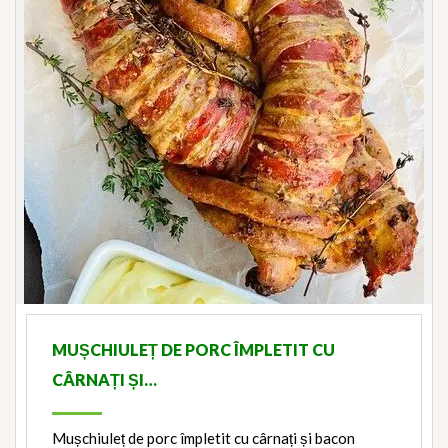
MUȘCHIULEȚ DE PORC ÎMPLETIT CU
CÂRNAȚI ȘI…
Mușchiuleț de porc împletit cu cârnați și bacon