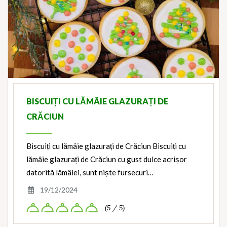
BISCUIȚI CU LĂMÂIE GLAZURAȚI DE
CRĂCIUN
Biscuiți cu lămâie glazurați de Crăciun Biscuiți cu
lămâie glazurați de Crăciun cu gust dulce acrișor
datorită lămâiei, sunt niște fursecuri…
19/12/2024
(5 / 5)