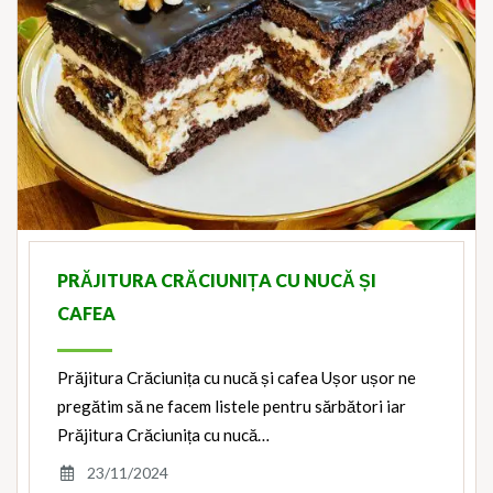
PRĂJITURA CRĂCIUNIȚA CU NUCĂ ȘI
CAFEA
Prăjitura Crăciunița cu nucă și cafea Ușor ușor ne
pregătim să ne facem listele pentru sărbători iar
Prăjitura Crăciunița cu nucă…
23/11/2024