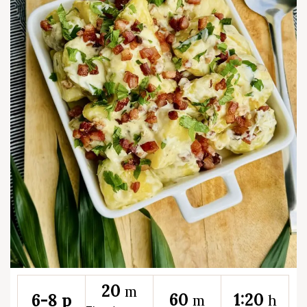
20
m
60
1:20
6-8 p
m
h