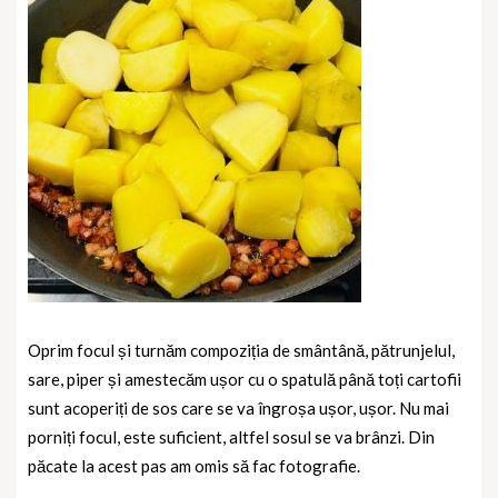
Oprim focul și turnăm compoziția de smântână, pătrunjelul,
sare, piper și amestecăm ușor cu o spatulă până toți cartofii
sunt acoperiți de sos care se va îngroșa ușor, ușor. Nu mai
porniți focul, este suficient, altfel sosul se va brânzi. Din
păcate la acest pas am omis să fac fotografie.