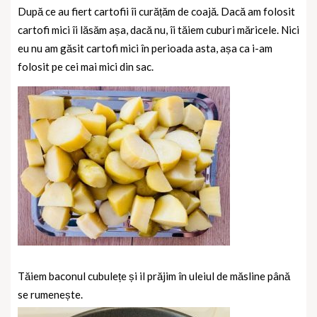
După ce au fiert cartofii îi curățăm de coajă. Dacă am folosit
cartofi mici îi lăsăm așa, dacă nu, îi tăiem cuburi măricele. Nici
eu nu am găsit cartofi mici în perioada asta, așa ca i-am
folosit pe cei mai mici din sac.
Tăiem baconul cubulețe și il prăjim în uleiul de măsline până
se rumenește.