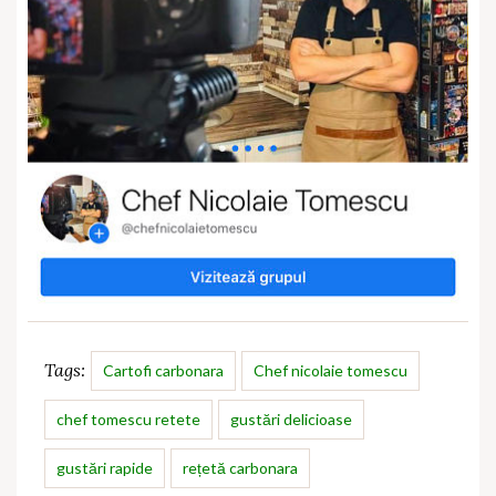
Tags:
Cartofi carbonara
Chef nicolaie tomescu
chef tomescu retete
gustări delicioase
gustări rapide
rețetă carbonara