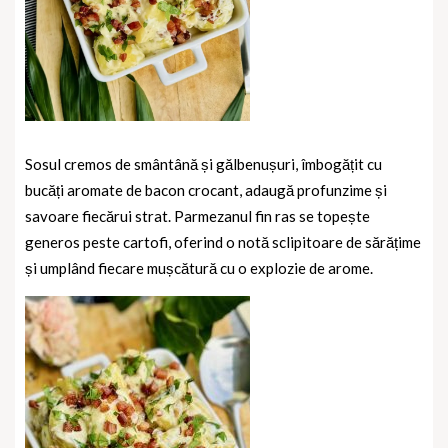
Sosul cremos de smântână și gălbenușuri, îmbogățit cu
bucăți aromate de bacon crocant, adaugă profunzime și
savoare fiecărui strat. Parmezanul fin ras se topește
generos peste cartofi, oferind o notă sclipitoare de sărățime
și umplând fiecare mușcătură cu o explozie de arome.