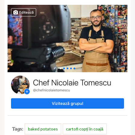
Tags:
baked potatoes
cartofi copți în coajă