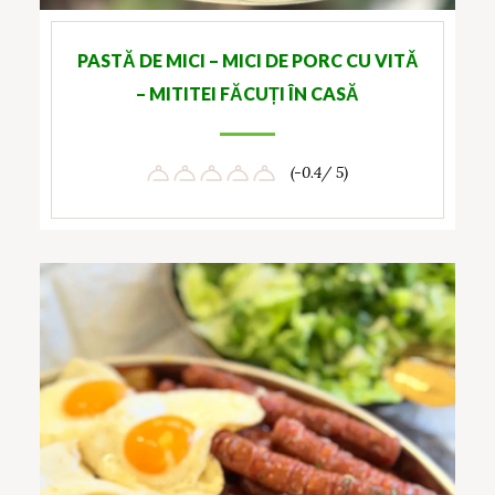
PASTĂ DE MICI – MICI DE PORC CU VITǍ
– MITITEI FĂCUȚI ÎN CASĂ
(-0.4/ 5)