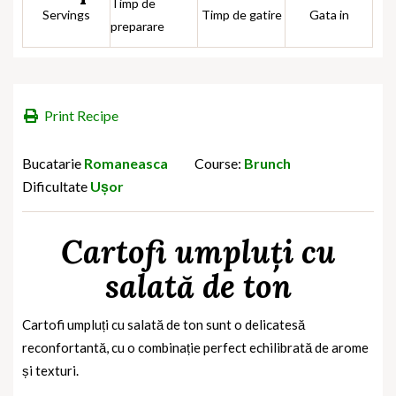
Timp de
Servings
Timp de gatire
Gata in
preparare
Print Recipe
Bucatarie
Romaneasca
Course:
Brunch
Dificultate
Ușor
Cartofi umpluți cu
salată de ton
Cartofi umpluți cu salată de ton sunt o delicatesă
reconfortantă, cu o combinație perfect echilibrată de arome
și texturi.