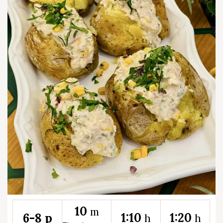
10
m
1:10
1:20
6-8 p
h
h