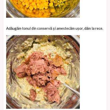
Adăugăm tonul din conservă și amestecăm ușor, dăm la rece.