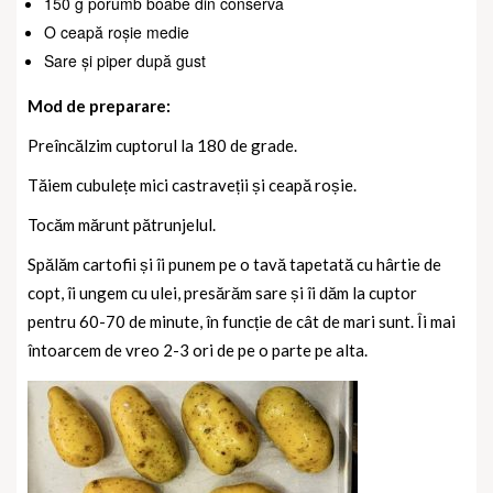
150 g porumb boabe din conservă
O ceapă roșie medie
Sare și piper după gust
Mod de preparare:
Preîncălzim cuptorul la 180 de grade.
Tăiem cubulețe mici castraveții și ceapă roșie.
Tocăm mărunt pătrunjelul.
Spălăm cartofii și îi punem pe o tavă tapetată cu hârtie de
copt, îi ungem cu ulei, presărăm sare și îi dăm la cuptor
pentru 60-70 de minute, în funcție de cât de mari sunt. Îi mai
întoarcem de vreo 2-3 ori de pe o parte pe alta.