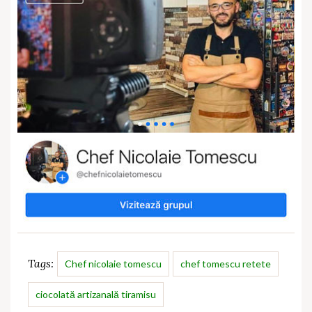
Tags:
Chef nicolaie tomescu
chef tomescu retete
ciocolată artizanală tiramisu