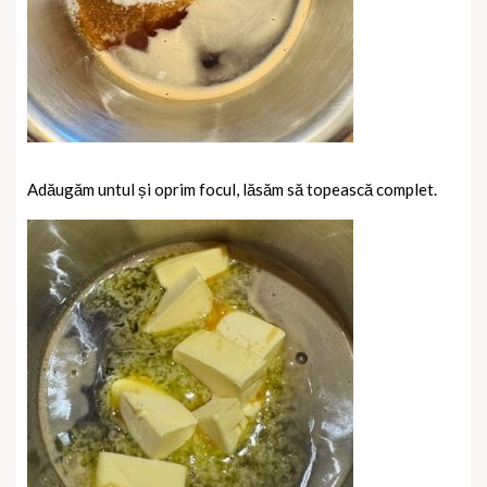
Adăugăm untul și oprim focul, lăsăm să topească complet.