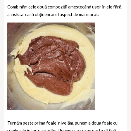
Combinăm cele două compoziții amestecând ușor în ele fără
a insista, casă obținem acel aspect de marmorat.
Turnăm peste prima foaie, nivelăm, punem a doua foaie cu
romburile în jos și presăm. Punem ceva greu peste să țină