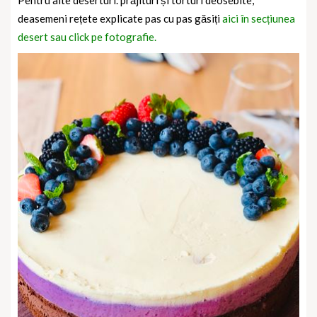
Pentru alte deserturi. prăjituri și torturi deosebite,
deasemeni rețete explicate pas cu pas găsiți
aici în secțiunea
desert sau click pe fotografie.