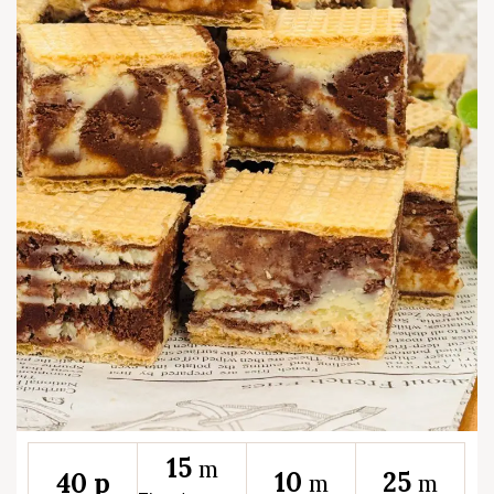
15
m
10
25
40 p
m
m