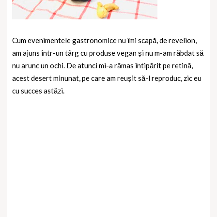
Cum evenimentele gastronomice nu îmi scapă, de revelion,
am ajuns într-un târg cu produse vegan și nu m-am răbdat să
nu arunc un ochi. De atunci mi-a rămas întipărit pe retină,
acest desert minunat, pe care am reușit să-l reproduc, zic eu
cu succes astăzi.