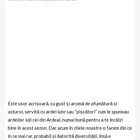
Este usor acrișoară, cu gust și aromă de afumătură și
usturoi, servită cu ardei iute sau “pișcători” cum le spuneau
ardeilor iuți cei din Ardeal, numai bună pentru a te încălzi
bine în acest sezon. Dar acum în zilele noastre o facem din ce
în ce mai rar, probabil și datorită diversității, însă e