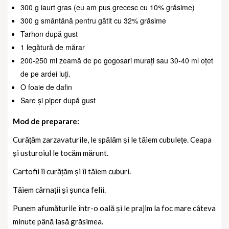
300 g iaurt gras (eu am pus grecesc cu 10% grăsime)
300 g smântână pentru gătit cu 32% grăsime
Tarhon după gust
1 legătură de mărar
200-250 ml zeamă de pe gogosari murați sau 30-40 ml oțet
de pe ardei iuți.
O foaie de dafin
Sare și piper după gust
Mod de preparare:
Curățăm zarzavaturile, le spălăm și le tăiem cubulețe. Ceapa
și usturoiul le tocăm mărunt.
Cartofii îi curățăm și îi tăiem cuburi.
Tăiem cârnații și șunca felii.
Punem afumăturile într-o oală și le prajim la foc mare câteva
minute până lasă grăsimea.