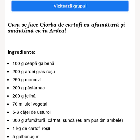
Cum se face Ciorba de cartofi cu afumătură și
smântână ca în Ardeal
Ingrediente:
100 g ceapă galbenă
200 g ardei gras roșu
250 g morcovi
200 g păstârnac
200 g țelină
70 ml ulei vegetal
5-6 căței de usturoi
300 g afumătură, cârnat, șuncă (eu am pus din ambele)
1 kg de cartofi roșii
5 gălbenușuri