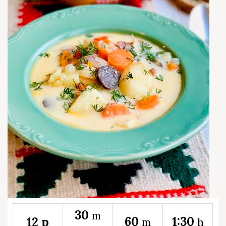
30
m
60
1:30
12 p
m
h