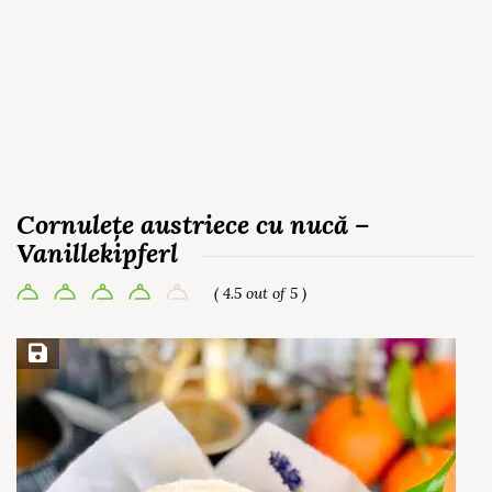
Cornulețe austriece cu nucă –
Vanillekipferl
( 4.5 out of 5 )
Save Recipe