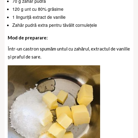
70 g zahăr pudră
120 g unt cu 80% grăsime
1 linguriță extract de vanilie
Zahăr pudră extra pentru tăvălit cornulețele
Mod de preparare:
Într-un castron spumăm untul cu zahărul, extractul de vanilie
și praful de sare.