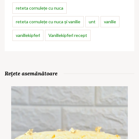
reteta cornulețe cu nuca
reteta cornulețe cu nuca și vanilie
unt
vanilie
vanillekipferl
Vanillekipferl recept
Rețete asemănătoare