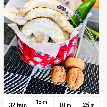
15
m
10
25
32 buc
m
m