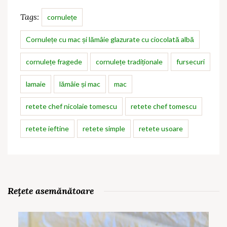
Tags:
cornulețe
Cornulețe cu mac și lămâie glazurate cu ciocolată albă
cornulețe fragede
cornulețe tradiționale
fursecuri
lamaie
lămâie și mac
mac
retete chef nicolaie tomescu
retete chef tomescu
retete ieftine
retete simple
retete usoare
Rețete asemănătoare