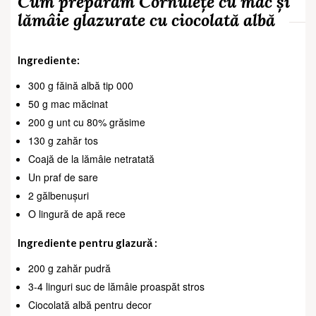
Cum preparăm Cornulețe cu mac și
lămâie glazurate cu ciocolată albă
Ingrediente:
300 g făină albă tip 000
50 g mac măcinat
200 g unt cu 80% grăsime
130 g zahăr tos
Coajă de la lămâie netratată
Un praf de sare
2 gălbenușuri
O lingură de apă rece
Ingrediente pentru glazură :
200 g zahăr pudră
3-4 linguri suc de lămâie proaspăt stros
Ciocolată albă pentru decor