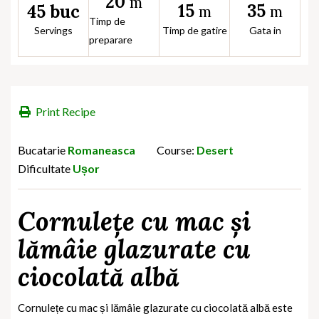
20
m
15
35
45 buc
m
m
Timp de
Servings
Timp de gatire
Gata in
preparare
Print Recipe
Bucatarie
Romaneasca
Course:
Desert
Dificultate
Ușor
Cornulețe cu mac și
lămâie glazurate cu
ciocolată albă
Cornulețe cu mac și lămâie glazurate cu ciocolată albă este