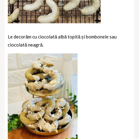
Le decorăm cu ciocolată albă topită și bombonele sau
ciocolată neagră.