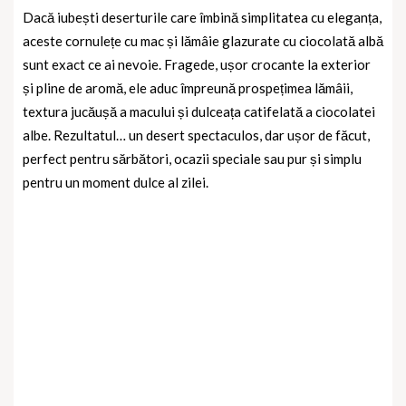
Dacă iubești deserturile care îmbină simplitatea cu eleganța,
aceste
cornulețe cu mac și lămâie glazurate cu ciocolată albă
sunt exact ce ai nevoie. Fragede, ușor crocante la exterior
și pline de aromă, ele aduc împreună prospețimea lămâii,
textura jucăușă a macului și dulceața catifelată a ciocolatei
albe. Rezultatul… un desert spectaculos, dar ușor de făcut,
perfect pentru sărbători, ocazii speciale sau pur și simplu
pentru un moment dulce al zilei.