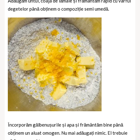
Adăugăm untul, coaja de lămâie și frământăm rapid cu vârful
degetelor până obținem o compoziție semi umedă.
Încorporăm gălbenușurile și apa și frământăm bine
până
obținem un aluat omogen. Nu mai adăugați nimic. El trebuie