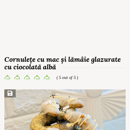
Cornulețe cu mac și lămâie glazurate
cu ciocolată albă
( 5 out of 5 )
Save Recipe