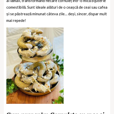
al lămâii, transformând fiecare cornuleț într-o mică bijuterie
comestibilă. Sunt ideale alături de o ceașcă de ceai sau cafea
și se păstrează minunat câteva zile… deși, sincer, dispar mult
mai repede!