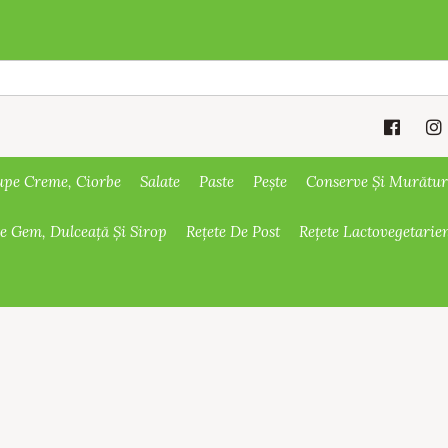
upe Creme, Ciorbe
Salate
Paste
Pește
Conserve Și Murătur
De Gem, Dulceață Și Sirop
Rețete De Post
Rețete Lactovegetarie