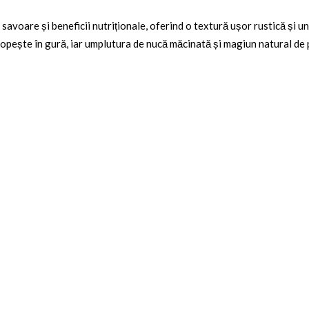
 savoare și beneficii nutriționale, oferind o textură ușor rustică și 
opește în gură, iar umplutura de
nucă măcinată și magiun natural de