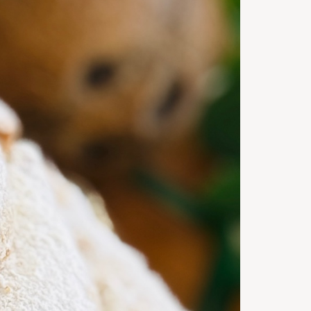
48
buc
Servings
30
m
Timp de
preparare