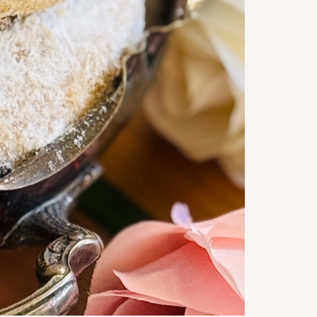
60
m
Gata in