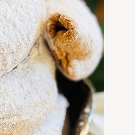
30
m
Timp de
gatire