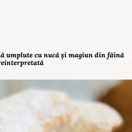
ă umplute cu nucă și magiun din făină
reinterpretată