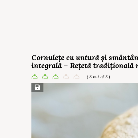
Cornulețe cu untură și smântân
integrală – Rețetă tradițională 
( 3 out of 5 )
Save Recipe