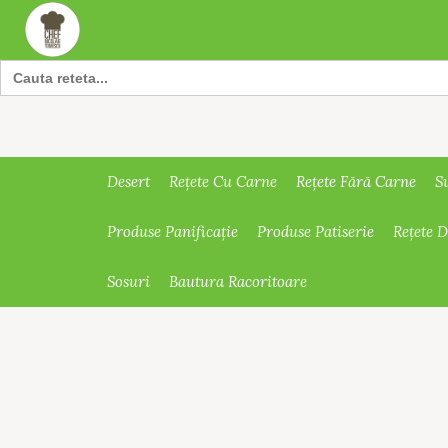
Search
for:
Desert
Rețete Cu Carne
Rețete Fără Carne
S
Produse Panificație
Produse Patiserie
Rețete 
Sosuri
Bautura Racoritoare