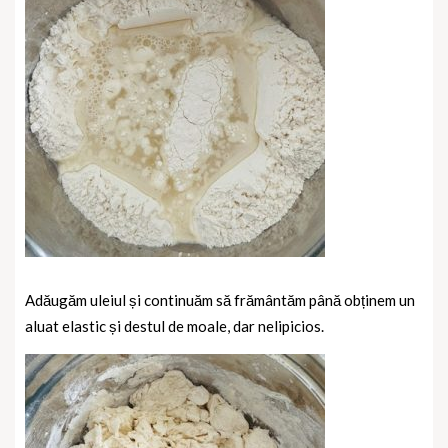
Adăugăm uleiul și continuăm să frământăm până obținem un
aluat elastic și destul de moale, dar nelipicios.