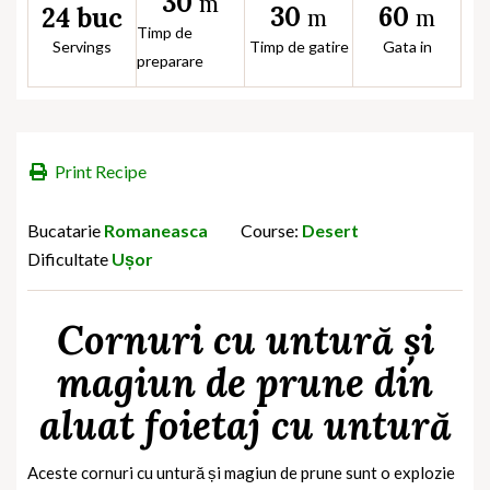
30
m
30
60
24 buc
m
m
Timp de
Servings
Timp de gatire
Gata in
preparare
Print Recipe
Bucatarie
Romaneasca
Course:
Desert
Dificultate
Ușor
Cornuri cu untură și
magiun de prune din
aluat foietaj cu untură
Aceste cornuri cu untură și magiun de prune sunt o explozie