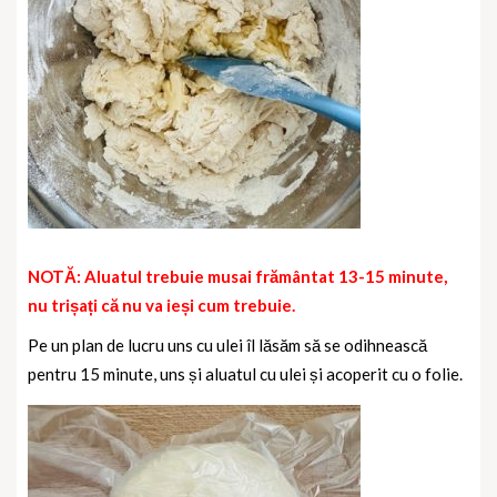
NOTĂ: Aluatul trebuie musai frământat 13-15 minute,
nu trișați că nu va ieși cum trebuie.
Pe un plan de lucru uns cu ulei îl lăsăm să se odihnească
pentru 15 minute, uns și aluatul cu ulei și acoperit cu o folie.