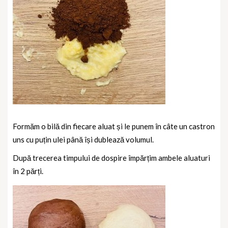
Formăm o bilă din fiecare aluat și le punem în câte un castron
uns cu puțin ulei până își dublează volumul.
După trecerea timpului de dospire împărțim ambele aluaturi
în 2 părți.