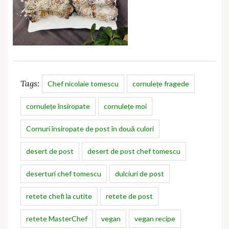
Tags:
Chef nicolaie tomescu
cornulețe fragede
cornulețe însiropate
cornulețe moi
Cornuri însiropate de post în două culori
desert de post
desert de post chef tomescu
deserturi chef tomescu
dulciuri de post
retete chefi la cutite
retete de post
retete MasterChef
vegan
vegan recipe