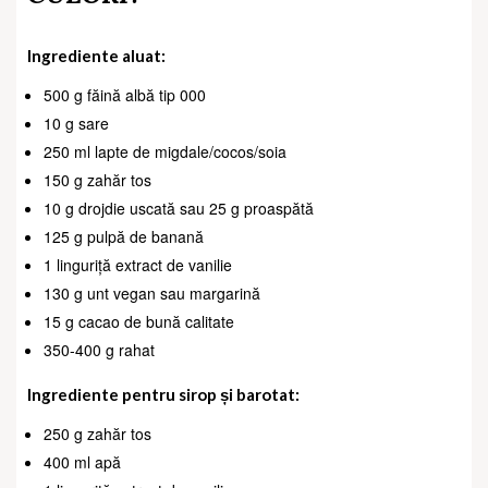
Ingrediente aluat:
500 g făină albă tip 000
10 g sare
250 ml lapte de migdale/cocos/soia
150 g zahăr tos
10 g drojdie uscată sau 25 g proaspătă
125 g pulpă de banană
1 linguriță extract de vanilie
130 g unt vegan sau margarină
15 g cacao de bună calitate
350-400 g rahat
Ingrediente pentru sirop și barotat:
250 g zahăr tos
400 ml apă