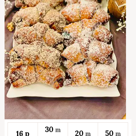
30
m
20
50
16 p
m
m