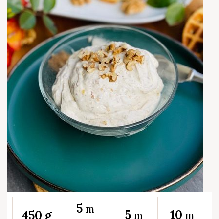
5
m
5
10
450 g
m
m