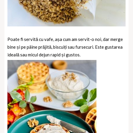
Poate fi servită cu vafe, așa cum am servit-o noi, dar merge
bine și pe pâine prăjită, biscuiți sau fursecuri. Este gustarea
ideală sau micul dejun rapid și gustos.