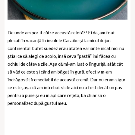
De unde am por it către această rețetă?! Ei da, am foat
plecați în vacanță în insulele Caraibe și la micul dejun
continental, bufet suedez erau atâtea variante încât nici nu
știai ce să alegi de acolo, însă ceva “pastă” îmi făcea cu
ochiul de câteva zile. Așa că mi-am luat o linguriță, atât cât
să văd ce este și când am băgat în gură, efectiv m-am
îndrăgostit iremediabil de această cremă. Dar nu eram sigur
ce este, așa că am întrebat și de aici nu a fost decât un pas
pentru a pune și eu în aplicare rețeta, ba chiar să o
personalizez după gustul meu.