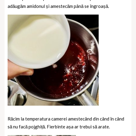
adăugăm amidonul și amestecăm până se îngroașă.
Răcim la temperatura camerei amestecând din când în când
să nu facă pojghiță. Fierbinte așa ar trebui să arate.