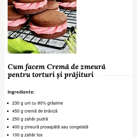
Cum facem Cremă de zmeură
pentru torturi și prăjituri
Ingrediente:
230 g unt cu 80% grăsime
450 g cremă de brânză
250 g zahăr pudră
400 g zmeură proaspătă sau congelată
100 g zahăr tos