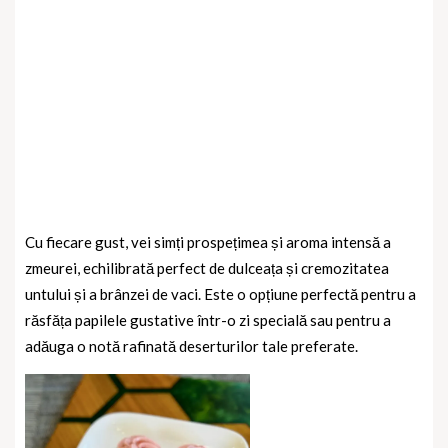
Cu fiecare gust, vei simți prospețimea și aroma intensă a
zmeurei, echilibrată perfect de dulceața și cremozitatea
untului și a brânzei de vaci. Este o opțiune perfectă pentru a
răsfăța papilele gustative într-o zi specială sau pentru a
adăuga o notă rafinată deserturilor tale preferate.