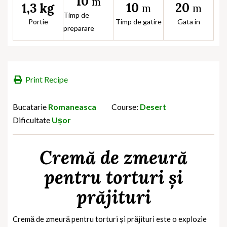
10
m
10
20
1,3 kg
m
m
Timp de
Portie
Timp de gatire
Gata in
preparare
Print Recipe
Bucatarie
Romaneasca
Course:
Desert
Dificultate
Ușor
Cremă de zmeură
pentru torturi și
prăjituri
Cremă de zmeură pentru torturi și prăjituri este o explozie