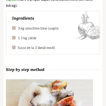
întregi.
Ingredients
3 kg smochine bine coapte
1
5
kg zahăr
Sucul de la 3 lămâi medii
Step by step method