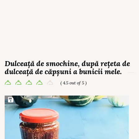
Dulceață de smochine, după rețeta de
dulceață de căpșuni a bunicii mele.
( 4.5 out of 5 )
Save Recipe