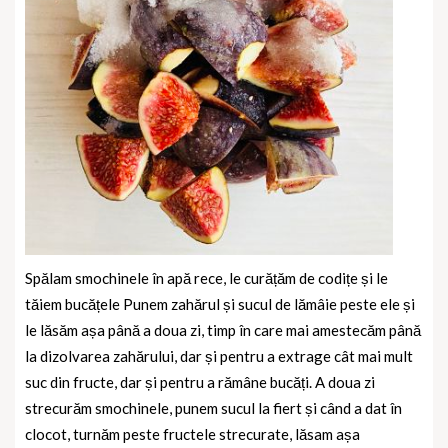
Spălam smochinele în apă rece, le curățăm de codițe și le
tăiem bucățele Punem zahărul și sucul de lămâie peste ele și
le lăsăm așa până a doua zi, timp în care mai amestecăm până
la dizolvarea zahărului, dar și pentru a extrage cât mai mult
suc din fructe, dar și pentru a rămâne bucăți. A doua zi
strecurăm smochinele, punem sucul la fiert și când a dat în
clocot, turnăm peste fructele strecurate, lăsam așa