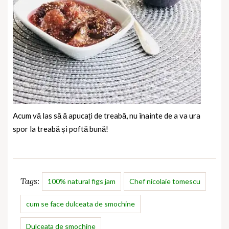
Acum vă las să ă apucați de treabă, nu înainte de a va ura
spor la treabă și poftă bună!
Tags:
100% natural figs jam
Chef nicolaie tomescu
cum se face dulceata de smochine
Dulceața de smochine