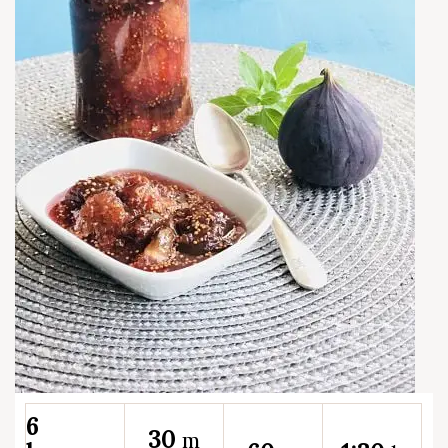
6
30
m