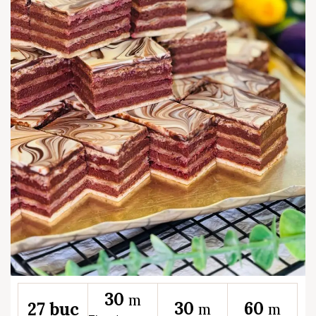
30
m
30
60
27 buc
m
m