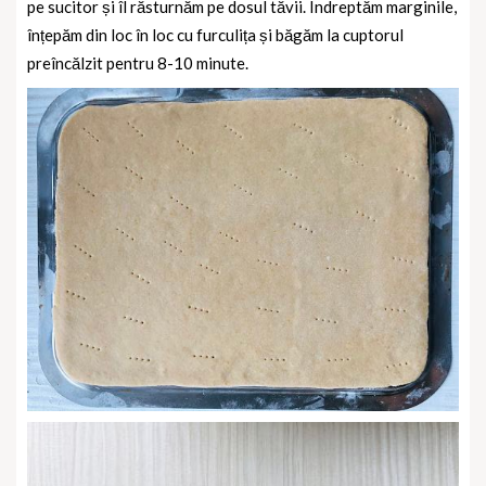
pe sucitor și îl răsturnăm pe dosul tăvii. Îndreptăm marginile,
înțepăm din loc în loc cu furculița și băgăm la cuptorul
preîncălzit pentru 8-10 minute.