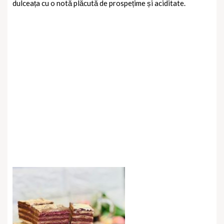
dulceața cu o notă plăcută de prospețime și aciditate.