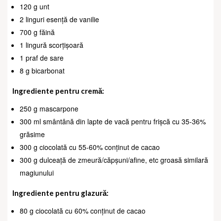
120 g unt
2 linguri esență de vanilie
700 g făină
1 lingură scorțișoară
1 praf de sare
8 g bicarbonat
Ingrediente pentru cremă:
250 g mascarpone
300 ml smântână din lapte de vacă pentru frișcă cu 35-36%
grăsime
300 g ciocolată cu 55-60% conținut de cacao
300 g dulceață de zmeură/căpșuni/afine, etc groasă similară
magiunului
Ingrediente pentru glazură:
80 g ciocolată cu 60% conținut de cacao