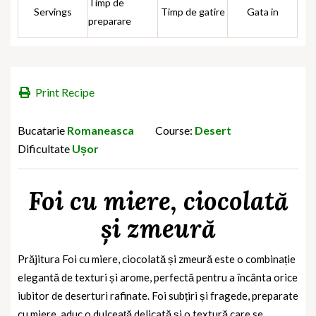
Timp de
Servings
Timp de gatire
Gata in
preparare
Print Recipe
Bucatarie
Romaneasca
Course:
Desert
Dificultate
Ușor
Foi cu miere, ciocolată
și zmeură
Prăjitura Foi cu miere, ciocolată și zmeură este o combinație
elegantă de texturi și arome, perfectă pentru a încânta orice
iubitor de deserturi rafinate. Foi subțiri și fragede, preparate
cu miere, aduc o dulceață delicată și o textură care se