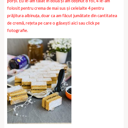
porții. Eu le-am tăiat în două și am obținut 8 foi, 4 le-am
folosit pentru crema de mai sus și celelalte 4 pentru
prăjitura albinuța, doar ca am făcut jumătate din cantitatea
de cremă, rețeta pe care o găsești aici sau click pe
fotografie.