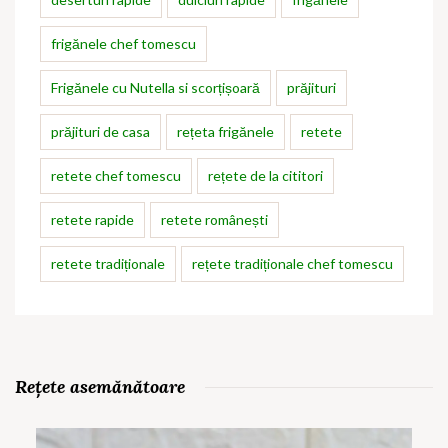
frigănele chef tomescu
Frigănele cu Nutella si scorțișoară
prăjituri
prăjituri de casa
rețeta frigănele
retete
retete chef tomescu
rețete de la cititori
retete rapide
retete românești
retete tradiționale
rețete tradiționale chef tomescu
Rețete asemănătoare