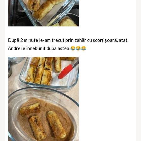
După 2 minute le-am trecut prin zahăr cu scorțișoară, atat.
Andrei e înnebunit dupa astea