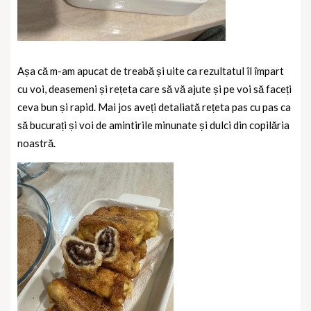
Așa că m-am apucat de treabă și uite ca rezultatul îl împart
cu voi, deasemeni și rețeta care să vă ajute și pe voi să faceți
ceva bun și rapid.
Mai jos aveți detaliată rețeta pas cu pas ca
să bucurați și voi de amintirile minunate și dulci din copilăria
noastră.