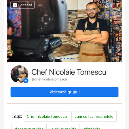
Tags:
Chef nicolaie tomescu
cum se fac friganelele
deserturi rapide
dulciuri rapide
frigănele