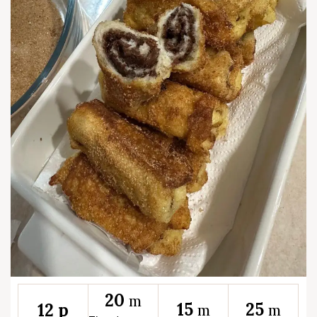
20
m
15
25
12 p
m
m