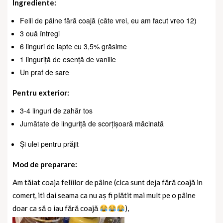
Ingrediente:
Felii de pâine fără coajă (câte vrei, eu am facut vreo 12)
3 ouă întregi
6 linguri de lapte cu 3,5% grăsime
1 linguriță de esență de vanilie
Un praf de sare
Pentru exterior:
3-4 linguri de zahăr tos
Jumătate de linguriță de scorțișoară măcinată
Și ulei pentru prăjit
Mod de preparare:
Am tăiat coaja feliilor de pâine (cica sunt deja fără coajă in
comerț, iti dai seama ca nu aș fi plătit mai mult pe o pâine
doar ca să o iau fără coajă
),