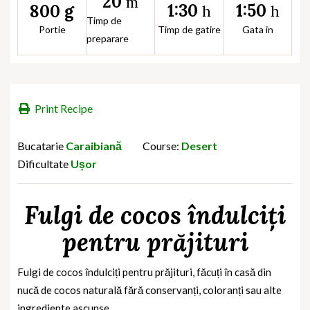
20
m
1:30
1:50
800 g
h
h
Timp de
Portie
Timp de gatire
Gata in
preparare
Print Recipe
Bucatarie
Caraibiană
Course:
Desert
Dificultate
Ușor
Fulgi de cocos îndulciți
pentru prăjituri
Fulgi de cocos îndulciți pentru prăjituri, făcuți în casă din
nucă de cocos naturală fără conservanți, coloranți sau alte
ingrediente ascunse.