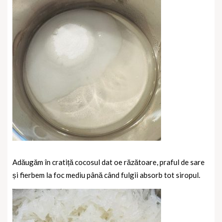
Adăugăm în cratiță cocosul dat oe răzătoare, praful de sare
și fierbem la foc mediu până când fulgii absorb tot siropul.