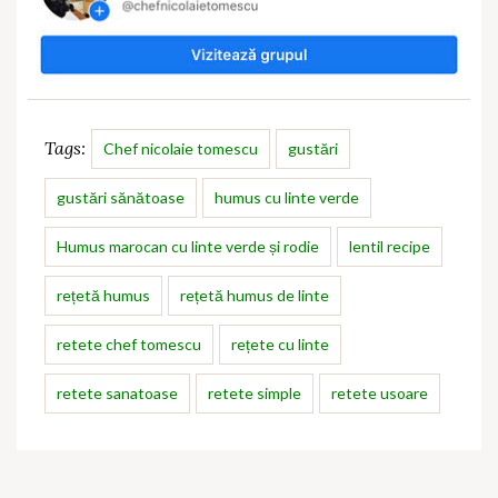
Tags:
Chef nicolaie tomescu
gustări
gustări sănătoase
humus cu linte verde
Humus marocan cu linte verde și rodie
lentil recipe
rețetă humus
rețetă humus de linte
retete chef tomescu
rețete cu linte
retete sanatoase
retete simple
retete usoare