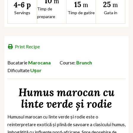
10
m
15
25
4-6 p
m
m
Timp de
Servings
Timp de gatire
Gata in
preparare
Print Recipe
Bucatarie
Marocana
Course:
Brunch
Dificultate
Ușor
Humus marocan cu
linte verde și rodie
Humusul marocan cu linte verde și rodie este o
reinterpretare exotică și plină de savoare a clasicului humus,
îmbogățită cu influențe nord-africane. Spre deosebire de