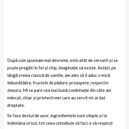
După cum spuneam mai devreme, este atât de versatil și se
poate pregăti în fel și chip, imaginație să existe. Astăzi, pe
lângă crema clasică de vanilie, am ales să îi aduc o mică
îmbunătățire, fructele de pădure, proaspete, respectiv
zmeura. Mi se pare cea mai bună combinație din câte am
mâncat, chiar și prietenii mei care au servit mi-ai dat
dreptate.
Se face destul de ușor, ingredientele sunt simple și la
îndemâna oricui, tot ceea ceteebuie să faci, e să respecți