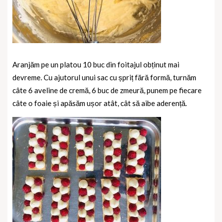
Aranjăm pe un platou 10 buc din foitajul obținut mai
devreme. Cu ajutorul unui sac cu șpriț fără formă, turnăm
câte 6 aveline de cremă, 6 buc de zmeură, punem pe fiecare
câte o foaie și apăsăm ușor atât, cât să aibe aderență.