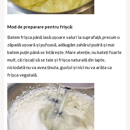
Mod de preparare pentru frișcă:
Batem frișca până lasă ușoare valuri la suprafață, precum o
zăpadă ușoară și pufoasă, adăugăm zahărul pudră și mai
batem puțin până se întărește. Mare atenție, nu bateți foarte
mult, că rișcați să se taie și frișca naturală din lapte,
niciodată nu va avea ținuta, gustul și nici nu va arăta ca
frișca vegatală.