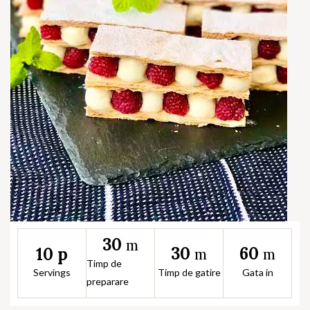
30
m
30
60
10 p
m
m
Timp de
Servings
Timp de gatire
Gata in
preparare