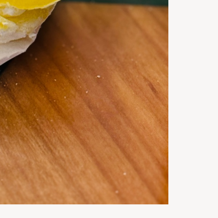
25
m
Gata in