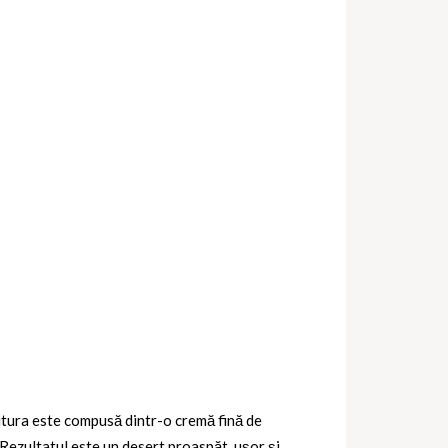
lutura este compusă dintr-o cremă fină de
 Rezultatul este un desert proaspăt, ușor și