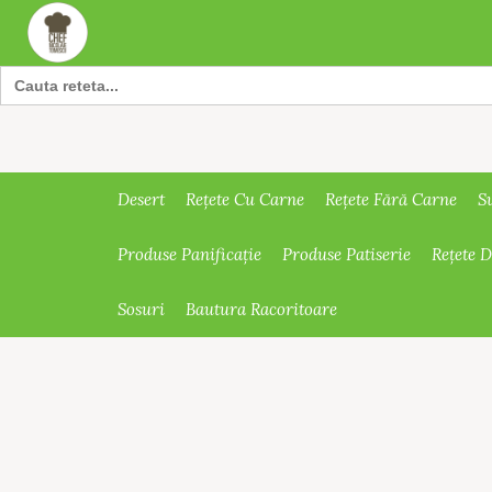
Search
for:
Desert
Rețete Cu Carne
Rețete Fără Carne
S
Produse Panificație
Produse Patiserie
Rețete 
Sosuri
Bautura Racoritoare