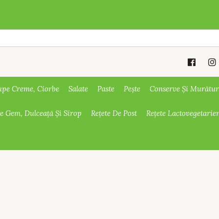
upe Creme, Ciorbe
Salate
Paste
Pește
Conserve Și Murătur
De Gem, Dulceață Și Sirop
Rețete De Post
Rețete Lactovegetarie