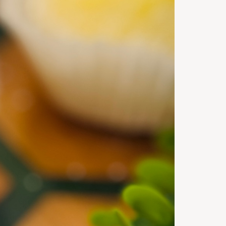
Servings
20
m
Timp de
preparare