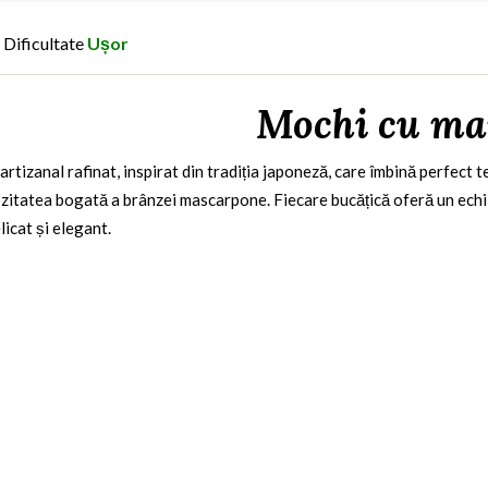
Dificultate
Ușor
Mochi cu ma
rtizanal rafinat, inspirat din tradiția japoneză, care îmbină perfect t
tatea bogată a brânzei mascarpone. Fiecare bucățică oferă un echilibr
licat și elegant.