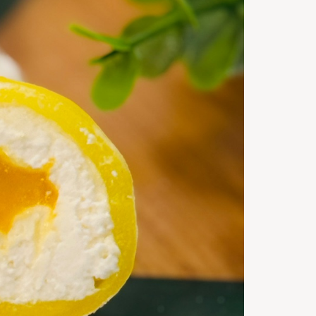
5
m
Timp de
gatire