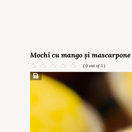
Mochi cu mango și mascarpone
( 0 out of 5 )
Save Recipe