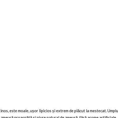
utinos, este moale, ușor lipicios și extrem de plăcut la mestecat. Ump
zmeură proaspătă și piure natural de zmeură, fără arome artificiale.