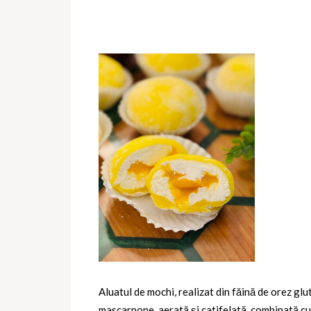
Aluatul de mochi, realizat din făină de orez gl
mascarpone, aerată și catifelată, combinată cu 