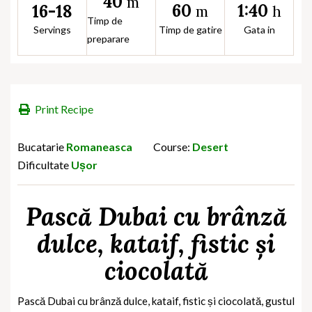
40
m
60
1:40
16-18
m
h
Timp de
Servings
Timp de gatire
Gata in
preparare
Print Recipe
Bucatarie
Romaneasca
Course:
Desert
Dificultate
Ușor
Pască Dubai cu brânză
dulce, kataif, fistic și
ciocolată
Pască Dubai cu brânză dulce, kataif, fistic și ciocolată
, gustul