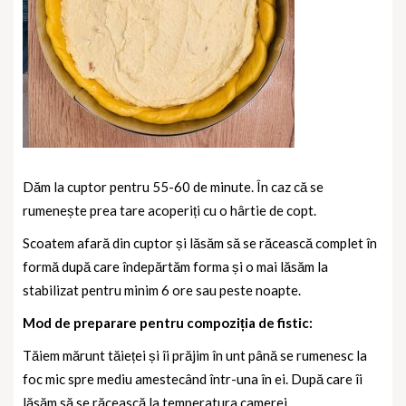
Dăm la cuptor pentru 55-60 de minute. În caz că se
rumenește prea tare acoperiți cu o hârtie de copt.
Scoatem afară din cuptor și lăsăm să se răcească complet în
formă după care îndepărtăm forma și o mai lăsăm la
stabilizat pentru minim 6 ore sau peste noapte.
Mod de preparare pentru compoziția de fistic:
Tăiem mărunt tăieței și îi prăjim în unt până se rumenesc la
foc mic spre mediu amestecând într-una în ei. După care îi
lăsăm să se răcească la temperatura camerei.