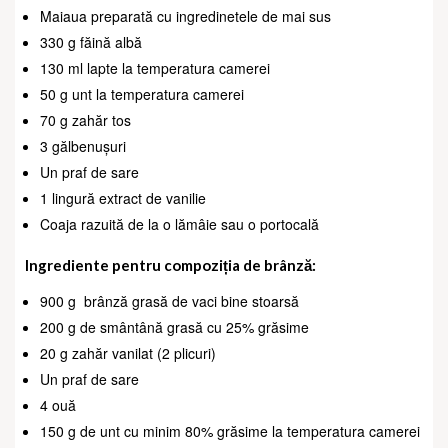
Maiaua preparată cu ingredinetele de mai sus
330 g făină albă
130 ml lapte la temperatura camerei
50 g unt la temperatura camerei
70 g zahăr tos
3 gălbenușuri
Un praf de sare
1 lingură extract de vanilie
Coaja razuită de la o lămâie sau o portocală
Ingrediente pentru compoziția de brânză:
900 g
brânză grasă de vaci bine stoarsă
200 g de smântână grasă cu 25% grăsime
20 g zahăr vanilat (2 plicuri)
Un praf de sare
4 ouă
150 g de unt cu minim 80% grăsime la temperatura camerei