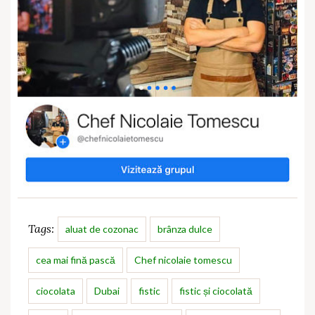
Tags:
aluat de cozonac
brânza dulce
cea mai fină pască
Chef nicolaie tomescu
ciocolata
Dubai
fistic
fistic și ciocolată