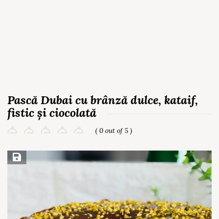
Pască Dubai cu brânză dulce, kataif,
fistic și ciocolată
( 0 out of 5 )
Save Recipe