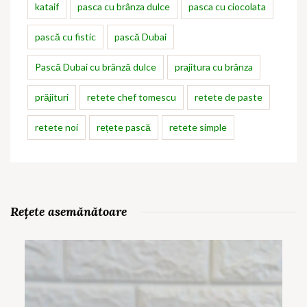
kataif
pasca cu brânza dulce
pasca cu ciocolata
pască cu fistic
pască Dubai
Pască Dubai cu brânză dulce
prajitura cu brânza
prăjituri
retete chef tomescu
retete de paste
retete noi
rețete pască
retete simple
Rețete asemănătoare