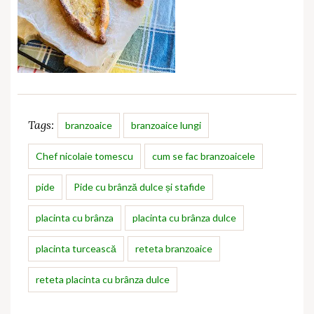
Tags:
branzoaice
branzoaice lungi
Chef nicolaie tomescu
cum se fac branzoaicele
pide
Pide cu brânză dulce și stafide
placinta cu brânza
placinta cu brânza dulce
placinta turcească
reteta branzoaice
reteta placinta cu brânza dulce