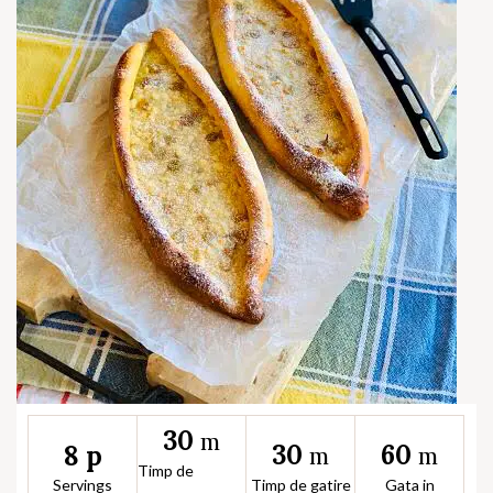
30
m
30
60
8 p
m
m
Timp de
Servings
Timp de gatire
Gata in