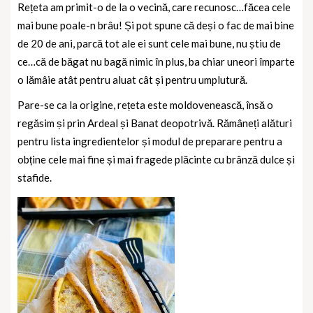
Rețeta am primit-o de la o vecină, care recunosc…făcea cele
mai bune poale-n brâu! Și pot spune că deși o fac de mai bine
de 20 de ani, parcă tot ale ei sunt cele mai bune, nu știu de
ce…că de băgat nu bagă nimic în plus, ba chiar uneori împarte
o lămâie atât pentru aluat cât și pentru umplutură.
Pare-se ca la origine, rețeta este moldovenească, însă o
regăsim și prin Ardeal și Banat deopotrivă. Rămâneți alături
pentru lista ingredientelor și modul de preparare pentru a
obține cele mai fine și mai fragede plăcinte cu brânză dulce și
stafide.