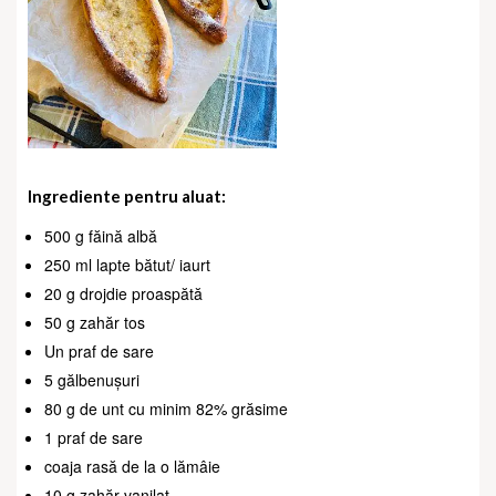
Ingrediente pentru aluat:
500 g făină albă
250 ml lapte bătut/ iaurt
20 g drojdie proaspătă
50 g zahăr tos
Un praf de sare
5 gălbenușuri
80 g de unt cu minim 82% grăsime
1 praf de sare
coaja rasă de la o lămâie
10 g zahăr vanilat