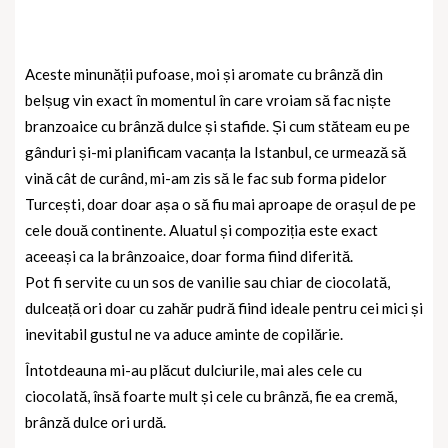
Aceste minunății pufoase, moi și aromate cu brânză din
belșug vin exact în momentul în care vroiam să fac niște
branzoaice cu brânză dulce și stafide. Și cum stăteam eu pe
gânduri și-mi planificam vacanța la Istanbul, ce urmează să
vină cât de curând, mi-am zis să le fac sub forma pidelor
Turcești, doar doar așa o să fiu mai aproape de orașul de pe
cele două continente. Aluatul și compoziția este exact
aceeași ca la brânzoaice, doar forma fiind diferită.
Pot fi servite cu un sos de vanilie sau chiar de ciocolată,
dulceață ori doar cu zahăr pudră fiind ideale pentru cei mici și
inevitabil gustul ne va aduce aminte de copilărie.
Întotdeauna mi-au plăcut dulciurile, mai ales cele cu
ciocolată, însă foarte mult și cele cu brânză, fie ea cremă,
brânză dulce ori urdă.