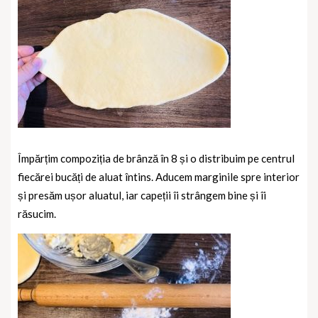
Împărțim compoziția de brânză în 8 și o distribuim pe centrul
fiecărei bucăți de aluat întins. Aducem marginile spre interior
și presăm ușor aluatul, iar capeții îi strângem bine și îi
răsucim.