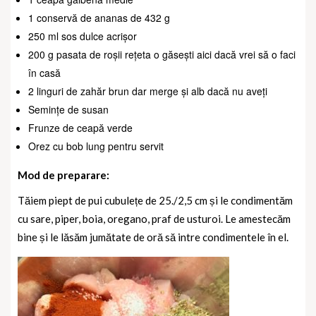
1 conservă de ananas de 432 g
250 ml sos dulce acrișor
200 g pasata de roșii rețeta o găsești aici dacă vrei să o faci
în casă
2 linguri de zahăr brun dar merge și alb dacă nu aveți
Semințe de susan
Frunze de ceapă verde
Orez cu bob lung pentru servit
Mod de preparare:
Tăiem piept de pui cubulețe de 25./2,5 cm și le condimentăm
cu sare, piper, boia, oregano, praf de usturoi. Le amestecăm
bine și le lăsăm jumătate de oră să intre condimentele în el.