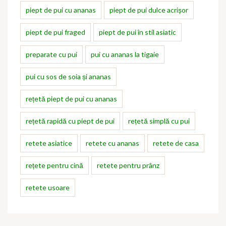
piept de pui cu ananas
piept de pui dulce acrișor
piept de pui fraged
piept de pui în stil asiatic
preparate cu pui
pui cu ananas la tigaie
pui cu sos de soia și ananas
rețetă piept de pui cu ananas
rețetă rapidă cu piept de pui
rețetă simplă cu pui
retete asiatice
retete cu ananas
retete de casa
rețete pentru cină
retete pentru prânz
retete usoare