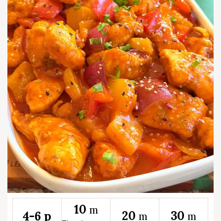
10
m
20
30
4-6 p
m
m