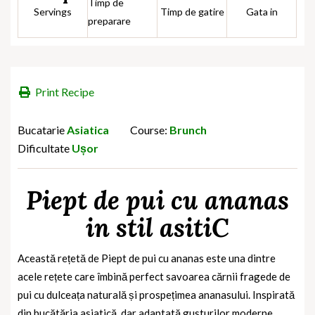
Timp de
Servings
Timp de gatire
Gata in
preparare
Print Recipe
Bucatarie
Asiatica
Course:
Brunch
Dificultate
Ușor
Piept de pui cu ananas
in stil asitiC
Această rețetă de Piept de pui cu ananas este una dintre
acele rețete care îmbină perfect savoarea cărnii fragede de
pui cu dulceața naturală și prospețimea ananasului. Inspirată
din bucătăria asiatică, dar adaptată gusturilor moderne,