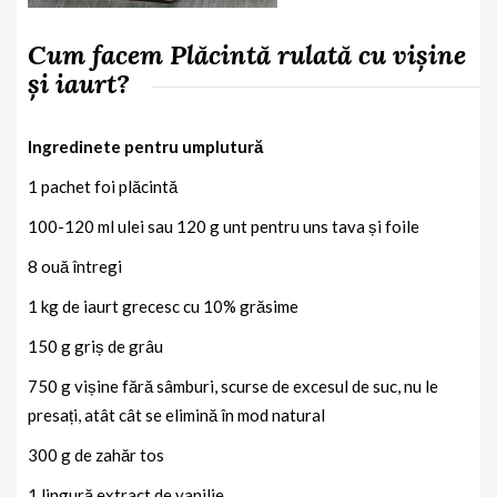
Cum facem Plăcintă rulată cu vișine
și iaurt?
Ingredinete pentru umplutură
1 pachet foi plăcintă
100-120 ml ulei sau 120 g unt pentru uns tava și foile
8 ouă întregi
1 kg de iaurt grecesc cu 10% grăsime
150 g griș de grâu
750 g vișine fără sâmburi, scurse de excesul de suc, nu le
presați, atât cât se elimină în mod natural
300 g de zahăr tos
1 lingură extract de vanilie