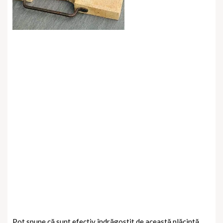
Pot spune că sunt efectiv îndrăgostit de această plăcintă