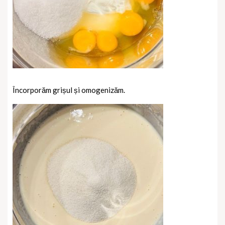
Încorporăm grișul și omogenizăm.