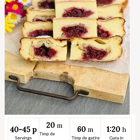
20
m
60
1:20
40-45 p
m
h
Timp de
Servings
Timp de gatire
Gata in