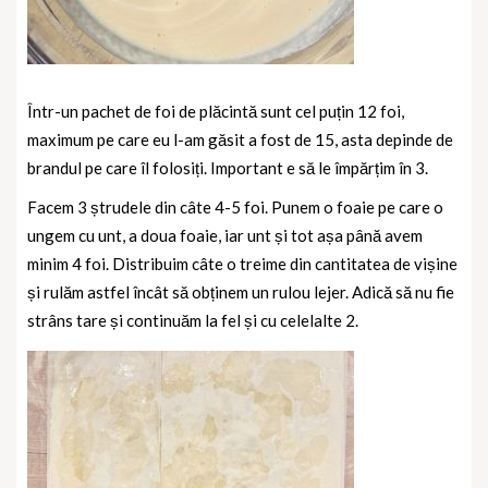
Într-un pachet de foi de plăcintă sunt cel puțin 12 foi,
maximum pe care eu l-am găsit a fost de 15, asta depinde de
brandul pe care îl folosiți. Important e să le împărțim în 3.
Facem 3 ștrudele din câte 4-5 foi. Punem o foaie pe care o
ungem cu unt, a doua foaie, iar unt și tot așa până avem
minim 4 foi. Distribuim câte o treime din cantitatea de vișine
și rulăm astfel încât să obținem un rulou lejer. Adică să nu fie
strâns tare și continuăm la fel și cu celelalte 2.