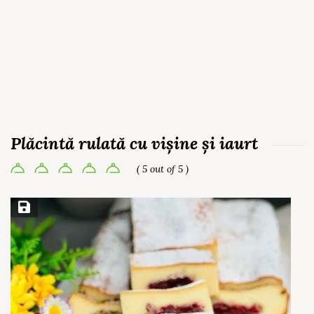
Plăcintă rulată cu vișine și iaurt
( 5 out of 5 )
Save Recipe