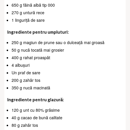
650 g făină albă tip 000
270 g untură rece
1 linguriță de sare
Ingrediente pentru umpluturi:
250 g magiun de prune sau o dulceață mai groasă
50 g nucă tocată mai grosier
400 g rahat proaspăt
4 albușuri
Un praf de sare
200 g zahăr tos
350 g nucă macinată
Ingrediente pentru glazură:
120 g unt cu 80% grăsime
40 g cacao de bună calitate
80 g zahăr tos