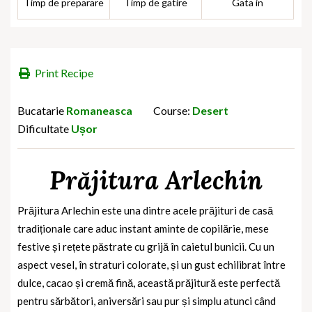
Timp de preparare
Timp de gatire
Gata in
Print Recipe
Bucatarie
Romaneasca
Course:
Desert
Dificultate
Ușor
Prăjitura Arlechin
Prăjitura Arlechin este una dintre acele
prăjituri de casă
tradiționale
care aduc instant aminte de copilărie, mese
festive și rețete păstrate cu grijă în caietul bunicii. Cu un
aspect vesel, în straturi colorate, și un gust echilibrat între
dulce, cacao și cremă fină, această prăjitură este perfectă
pentru sărbători, aniversări sau pur și simplu atunci când