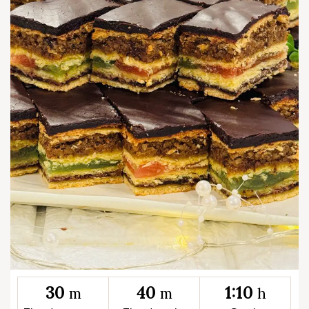
30
40
1:10
m
m
h