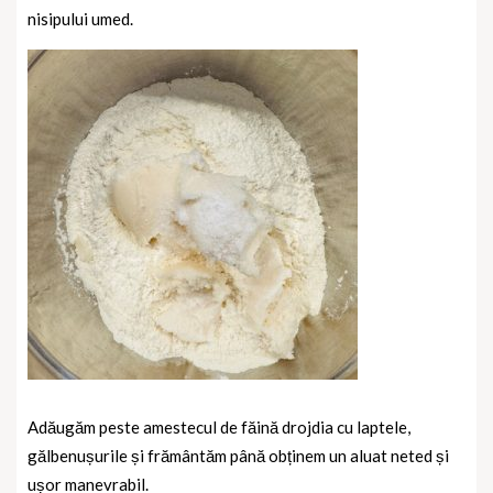
nisipului umed.
Adăugăm peste amestecul de făină drojdia cu laptele,
gălbenușurile și frământăm până obținem un aluat neted și
ușor manevrabil.