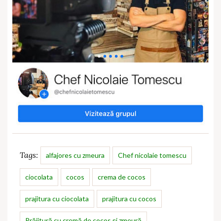
Tags:
alfajores cu zmeura
Chef nicolaie tomescu
ciocolata
cocos
crema de cocos
prajitura cu ciocolata
prajitura cu cocos
Prăjitură cu cremă de cocos și zmeură