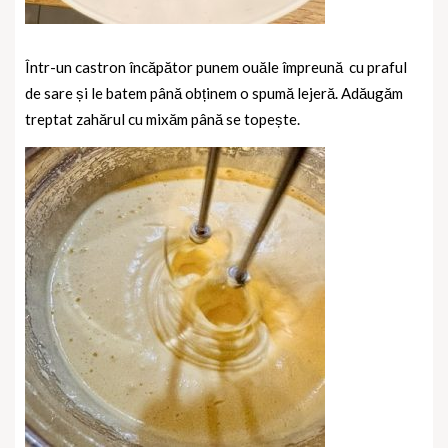
Într-un castron încăpător punem ouăle împreună
cu praful
de sare și le batem până obținem o spumă lejeră. Adăugăm
treptat zahărul cu mixăm până se topește.