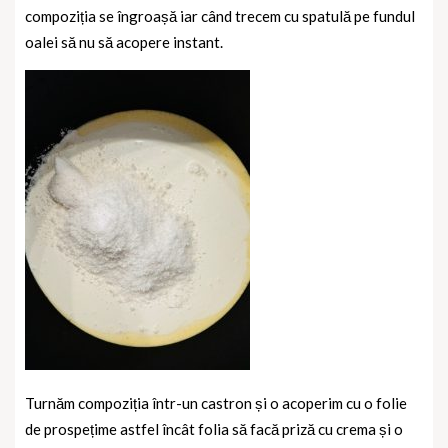
compoziția se îngroașă iar când trecem cu spatulă pe fundul
oalei să nu să acopere instant.
Turnăm c
ompoziția într-un castron și o acoperim cu o folie
de prospețime astfel încât folia să facă priză cu crema și o