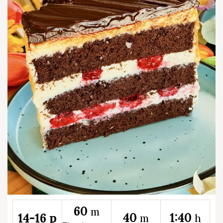
60
m
40
1:40
14-16 p
m
h