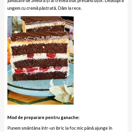
jumătate de zmeură și al treilea blat presând ușor. Deasupra
ungem cu cremă păstrată. Dăm la rece.
Mod de preparare pentru ganache:
Punem smântâna într-un ibric la foc mic până ajunge în