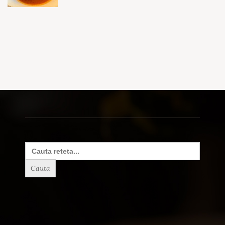
Search
for: