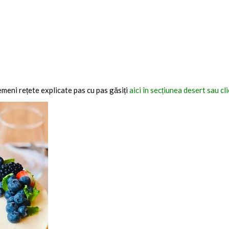
emeni rețete explicate pas cu pas găsiți
aici în secțiunea desert sau cl