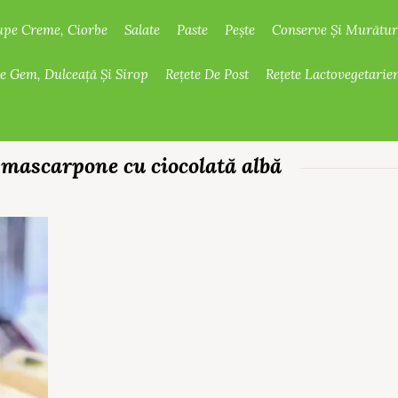
upe Creme, Ciorbe
Salate
Paste
Pește
Conserve Și Murătur
De Gem, Dulceață Și Sirop
Rețete De Post
Rețete Lactovegetarie
 mascarpone cu ciocolată albă