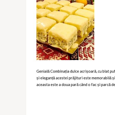
Genială Combinația dulce acrișoară, cu blat puf
și eleganță acestei prăjituri este memorabilă ș
aceasta este a doua pară când o fac și parcă de