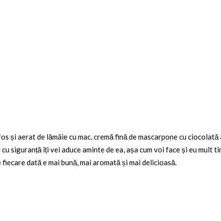
os și aerat de lămâie cu mac, cremă fină de mascarpone cu ciocolată al
i cu siguranță îți vei aduce aminte de ea, așa cum voi face și eu mul
 fiecare dată e mai bună, mai aromată și mai delicioasă.