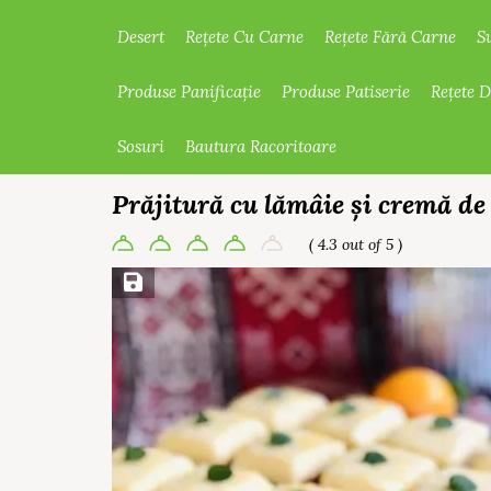
Desert
Rețete Cu Carne
Rețete Fără Carne
S
Produse Panificație
Produse Patiserie
Rețete 
Sosuri
Bautura Racoritoare
Prăjitură cu lămâie și cremă de
( 4.3 out of 5 )
Save Recipe