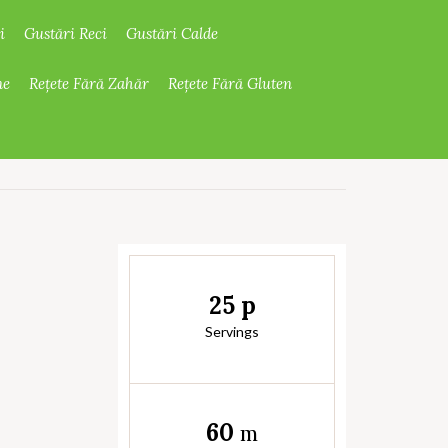
i
Gustări Reci
Gustări Calde
ne
Rețete Fără Zahăr
Rețete Fără Gluten
25 p
Servings
60
m