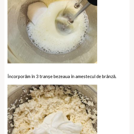
Încorporăm în 3 tranșe bezeaua în amestecul de brânză.