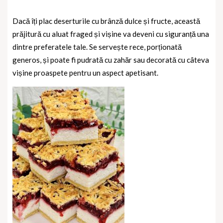
Dacă îți plac deserturile cu brânză dulce și fructe, această
prăjitură cu aluat fraged și vișine va deveni cu siguranță una
dintre preferatele tale. Se servește rece, porționată
generos, și poate fi pudrată cu zahăr sau decorată cu câteva
vișine proaspete pentru un aspect apetisant.