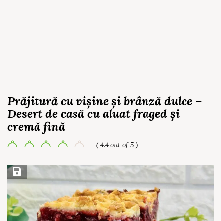
Prăjitură cu vișine și brânză dulce –
Desert de casă cu aluat fraged și
cremă fină
( 4.4 out of 5 )
Save Recipe