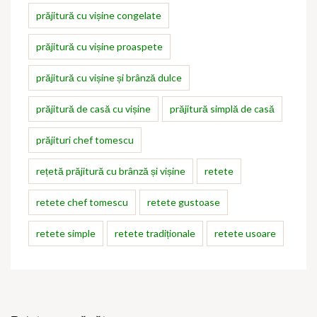
prăjitură cu vișine congelate
prăjitură cu vișine proaspete
prăjitură cu vișine și brânză dulce
prăjitură de casă cu vișine
prăjitură simplă de casă
prăjituri chef tomescu
rețetă prăjitură cu brânză și vișine
retete
retete chef tomescu
retete gustoase
retete simple
retete tradiționale
retete usoare