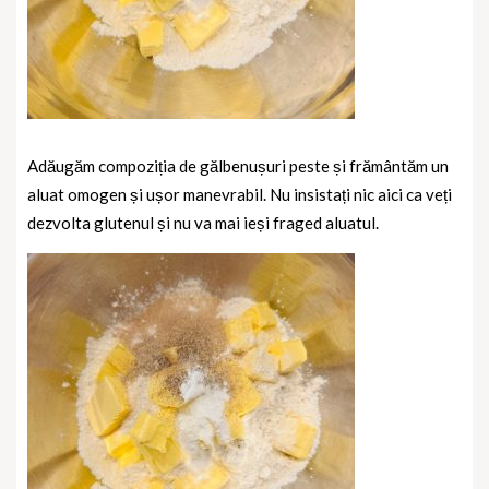
Adăugăm compoziția de gălbenușuri peste și frământăm un
aluat omogen și ușor manevrabil. Nu insistați nic aici ca veți
dezvolta glutenul și nu va mai ieși fraged aluatul.