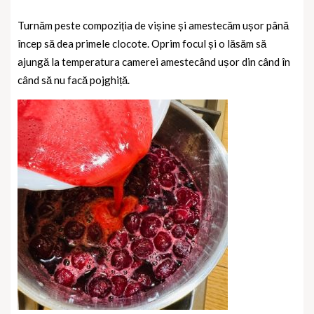
Turnăm peste compoziția de vișine și amestecăm ușor până
încep să dea primele clocote. Oprim focul și o lăsăm să
ajungă la temperatura camerei amestecând ușor din când în
când să nu facă pojghiță.