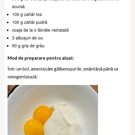
scursă
100 g zahăr tos
100 g zahăr pudră
coaja de la o lămâie netratată
3 albușuri de ou
50 g griș de grâu
Mod de preparare pentru aluat:
Într-un bol, amestecăm gălbenușurile, smântână până se
omogenizează.