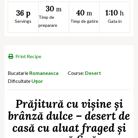
30
m
40
1:10
36 p
m
h
Timp de
Servings
Timp de gatire
Gata in
preparare
Print Recipe
Bucatarie
Romaneasca
Course:
Desert
Dificultate
Ușor
Prăjitură cu vișine și
brânză dulce – desert de
casă cu aluat fraged și