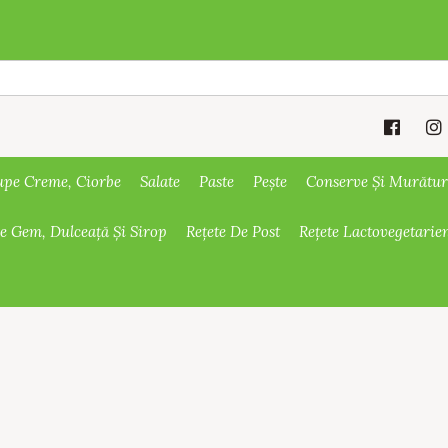
upe Creme, Ciorbe
Salate
Paste
Pește
Conserve Și Murătur
De Gem, Dulceață Și Sirop
Rețete De Post
Rețete Lactovegetarie