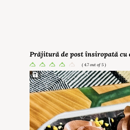
Prăjitură de post însiropată cu 
( 4.7 out of 5 )
Save Recipe