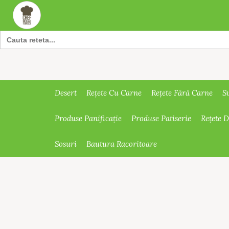
Search
for:
Desert
Rețete Cu Carne
Rețete Fără Carne
S
Produse Panificație
Produse Patiserie
Rețete 
Sosuri
Bautura Racoritoare