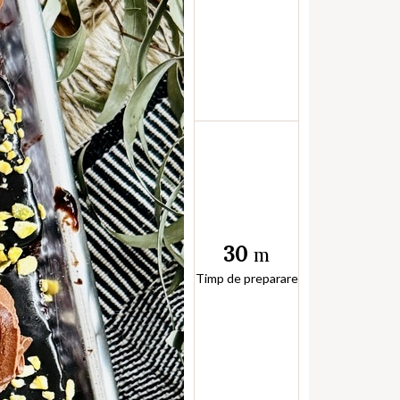
30
m
Timp de preparare