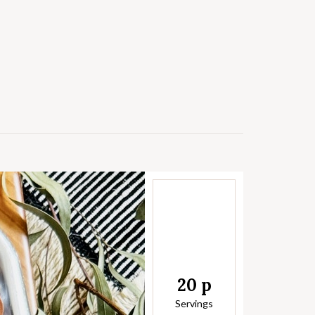
20 p
Servings