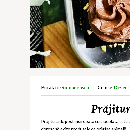
Bucatarie
Romaneasca
Course:
Desert
Prăjitu
Prăjitură de post însiropată cu ciocolată este 
doresc să evite produsele de origine animală.