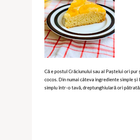
Că e postul Crăciunului sau al Paștelui ori pur
cocos. Din numai câteva ingrediente simple și l
simplu într-o tavă, dreptunghiulară ori pătrată