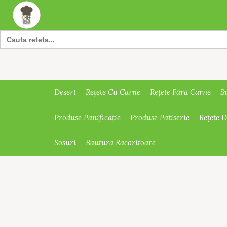
Search
for:
Desert
Rețete Cu Carne
Rețete Fără Carne
S
Produse Panificație
Produse Patiserie
Rețete 
Sosuri
Bautura Racoritoare