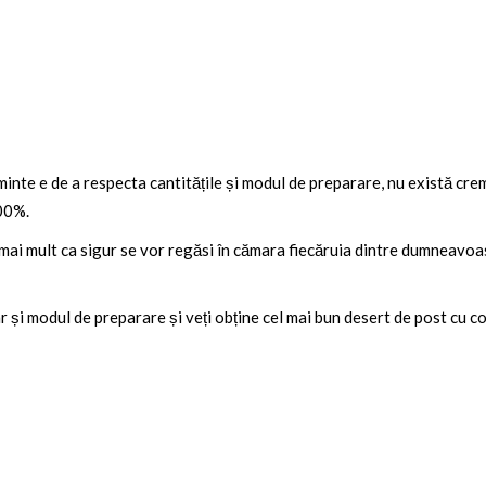
inte e de a respecta cantitățile și modul de preparare, nu există cremă
100%.
ai mult ca sigur se vor regăsi în cămara fiecăruia dintre dumneavoastr
ar și modul de preparare și veți obține cel mai bun desert de post cu c