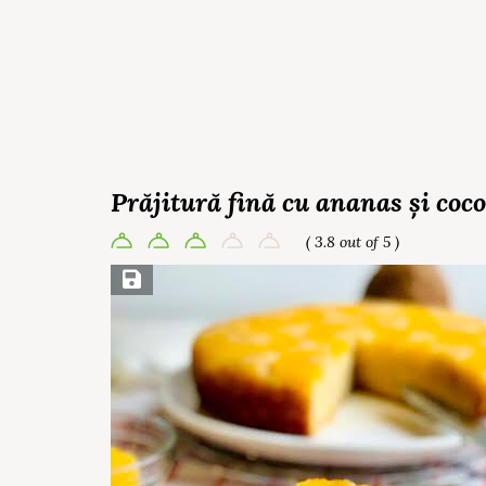
Prăjitură fină cu ananas și coco
( 3.8 out of 5 )
Save Recipe