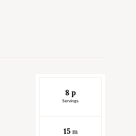
8 p
Servings
15
m