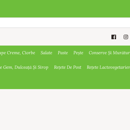
upe Creme, Ciorbe
Salate
Paste
Pește
Conserve Și Murătur
De Gem, Dulceață Și Sirop
Rețete De Post
Rețete Lactovegetarie