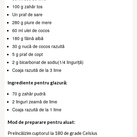
100 g zahăr tos
Un praf de sare
280 g piure de mere
60 ml ulei de cocos
180 g făină albă
30 g nucă de cocos razuită
5 g praf de copt
2 g bicarbonat de sodiu(1/4 linguriță)
Coaja razuită de la 3 lime
Ingrediente pentru glazură:
70 g zahăr pudră
2 linguri zeamă de lime
Coaja razuită de la 1 lime
Mod de preparare pentru aluat:
Preîncălzim cuptorul la 180 de grade Celsius