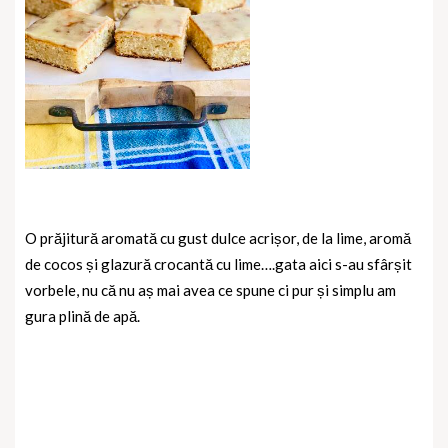
O prăjitură aromată cu gust dulce acrișor, de la lime, aromă
de cocos și glazură crocantă cu lime….gata aici s-au sfârșit
vorbele, nu că nu aș mai avea ce spune ci pur și simplu am
gura plină de apă.