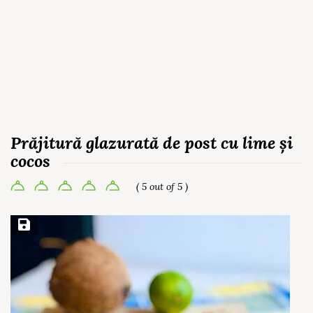
Prăjitură glazurată de post cu lime și
cocos
( 5 out of 5 )
Save Recipe