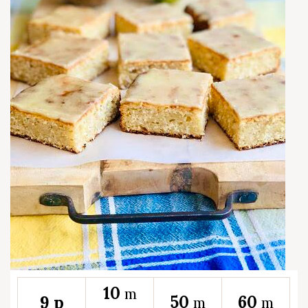
10
m
50
60
9 p
m
m