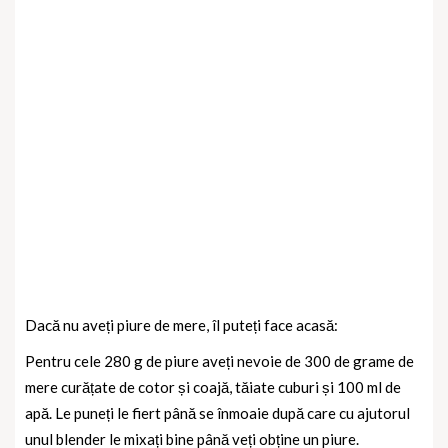
Dacă nu aveți piure de mere, îl puteți face acasă:
Pentru cele 280 g de piure aveți nevoie de 300 de grame de
mere curățate de cotor și coajă, tăiate cuburi și 100 ml de
apă. Le puneți le fiert până se înmoaie după care cu ajutorul
unul blender le mixați bine până veți obține un piure.