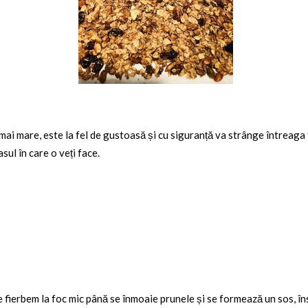
mai mare, este la fel de gustoasă și cu siguranță va strânge întreaga f
asul în care o veți face.
e fierbem la foc mic până se înmoaie prunele și se formează un sos, în