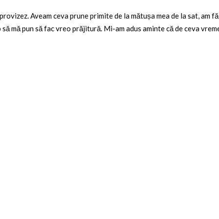
mprovizez. Aveam ceva prune primite de la mătușa mea de la sat, am fă
imp să mă pun să fac vreo prăjitură. Mi-am adus aminte că de ceva vre