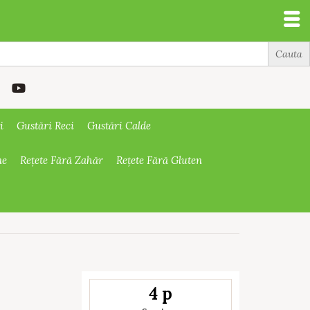
i
Gustări Reci
Gustări Calde
ne
Rețete Fără Zahăr
Rețete Fără Gluten
4 p