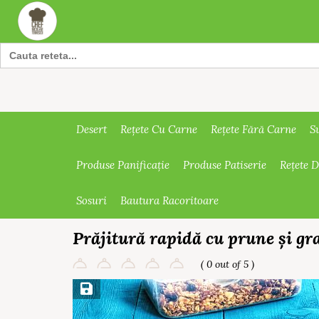
Search
for:
Desert
Rețete Cu Carne
Rețete Fără Carne
S
Produse Panificație
Produse Patiserie
Rețete 
Sosuri
Bautura Racoritoare
Prăjitură rapidă cu prune și gr
( 0 out of 5 )
Save Recipe