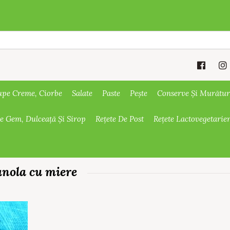
upe Creme, Ciorbe
Salate
Paste
Pește
Conserve Și Murătur
De Gem, Dulceață Și Sirop
Rețete De Post
Rețete Lactovegetarie
anola cu miere