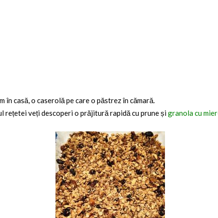
 în casă, o caserolă pe care o păstrez în cămară.
 rețetei veți descoperi o prăjitură rapidă cu prune și
granola cu mier