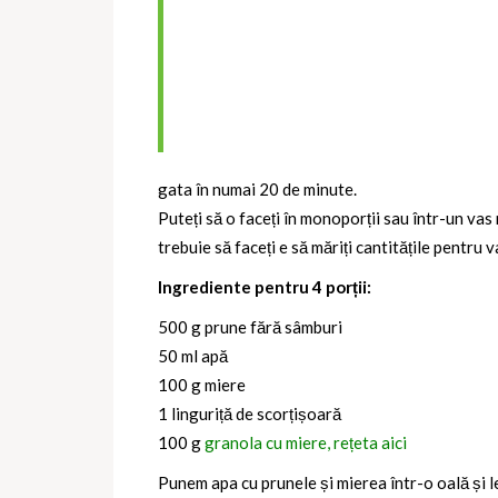
gata în numai 20 de minute.
Puteți să o faceți în monoporții sau într-un vas 
trebuie să faceți e să măriți cantitățile pentru v
Ingrediente pentru 4 porții:
500 g prune fără sâmburi
50 ml apă
100 g miere
1 linguriță de scorțișoară
100 g
granola cu miere, rețeta aici
Punem apa cu prunele și mierea într-o oală și l