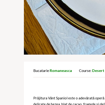
Bucatarie
Romaneasca
Course:
Desert
Prăjitura Vânt Spaniol este o adevărată operă d
delicate de bezea, blat de cacao, fragede și del