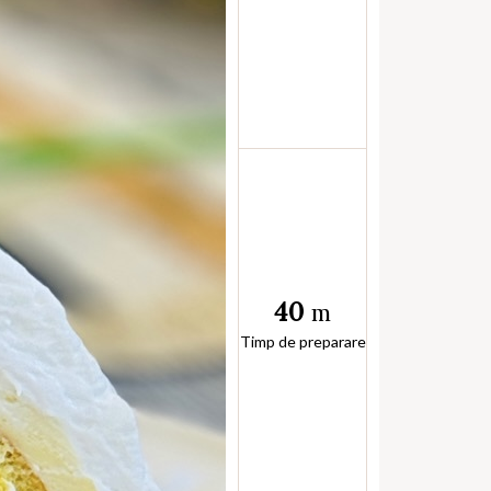
40
m
Timp de preparare