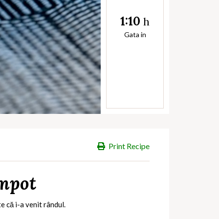
1:10
h
Gata in
Print Recipe
ompot
 că i-a venit rândul.