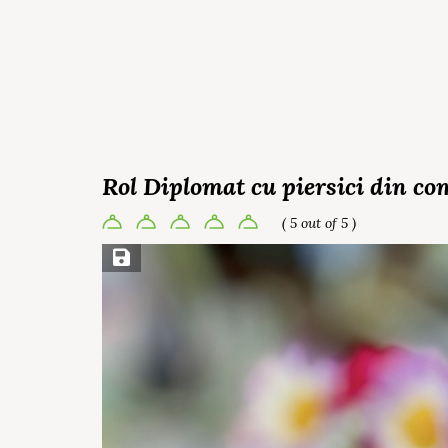
Rol Diplomat cu piersici din co
( 5 out of 5 )
Save Recipe