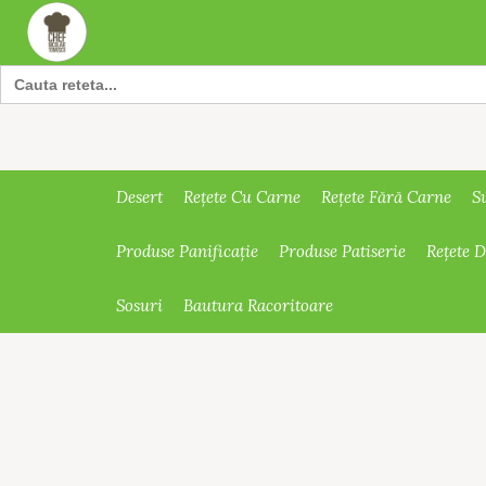
Search
for:
Desert
Rețete Cu Carne
Rețete Fără Carne
S
Produse Panificație
Produse Patiserie
Rețete 
Sosuri
Bautura Racoritoare