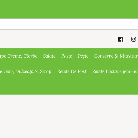
upe Creme, Ciorbe
Salate
Paste
Pește
Conserve Și Murătur
De Gem, Dulceață Și Sirop
Rețete De Post
Rețete Lactovegetarie