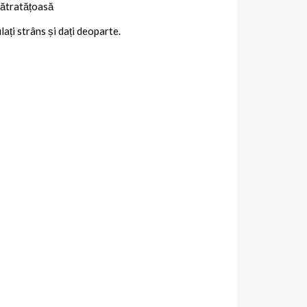
 pătratățoasă
lați strâns și dați deoparte.