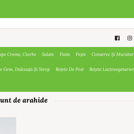
upe Creme, Ciorbe
Salate
Paste
Pește
Conserve Și Murătur
De Gem, Dulceață Și Sirop
Rețete De Post
Rețete Lactovegetarie
 unt de arahide