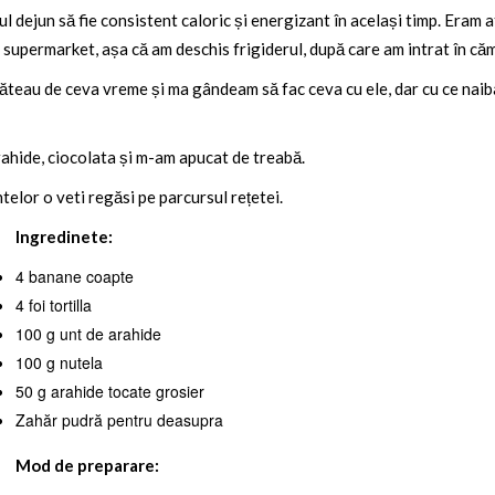
l dejun să fie consistent caloric și energizant în același timp. Eram 
 supermarket, așa că am deschis frigiderul, după care am intrat în căm
 stăteau de ceva vreme și ma gândeam să fac ceva cu ele, dar cu ce naiba
ahide, ciocolata și m-am apucat de treabă.
telor o veti regăsi pe parcursul rețetei.
Ingredinete:
4 banane coapte
4 foi tortilla
100 g unt de arahide
100 g nutela
50 g arahide tocate grosier
Zahăr pudră pentru deasupra
Mod de preparare: