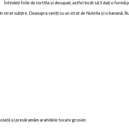
Întindeți foile de tortilla și decupați, astfel încât să îi dați o formă
n strat subțire. Deasupra veniți cu un strat de Nutella și o banană. Ru
olată și presăramăm arahidele tocate grosier.