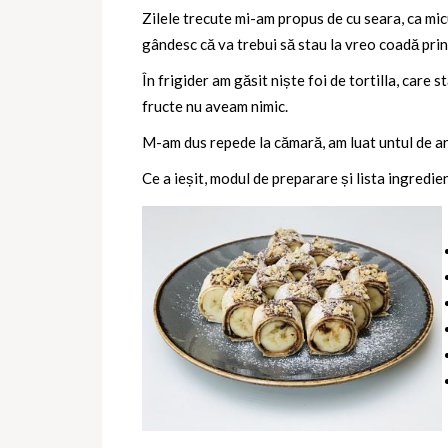
Zilele trecute mi-am propus de cu seara, ca micu
gândesc că va trebui să stau la vreo coadă prin
În frigider am găsit niște foi de tortilla, care
fructe nu aveam nimic.
M-am dus repede la cămară, am luat untul de ar
Ce a ieșit, modul de preparare și lista ingredien