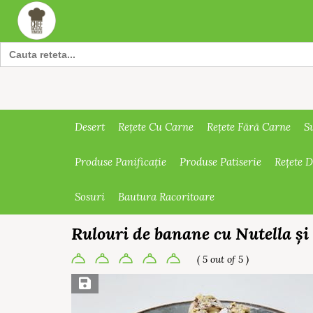
Search
for:
Desert
Rețete Cu Carne
Rețete Fără Carne
S
Produse Panificație
Produse Patiserie
Rețete 
Sosuri
Bautura Racoritoare
Rulouri de banane cu Nutella și
( 5 out of 5 )
Save Recipe