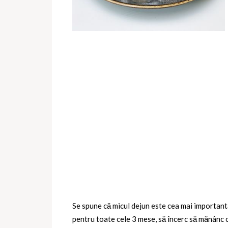
Se spune că micul dejun este cea mai importantă
pentru toate cele 3 mese, să încerc să mănânc c