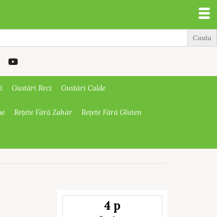
i
Gustări Reci
Gustări Calde
ne
Rețete Fără Zahăr
Rețete Fără Gluten
4 p