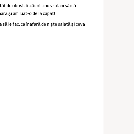
atât de obosit încât nici nu vroiam să mă
ară și am luat-o de la capăt!
 să le fac, ca inafară de niște salată și ceva