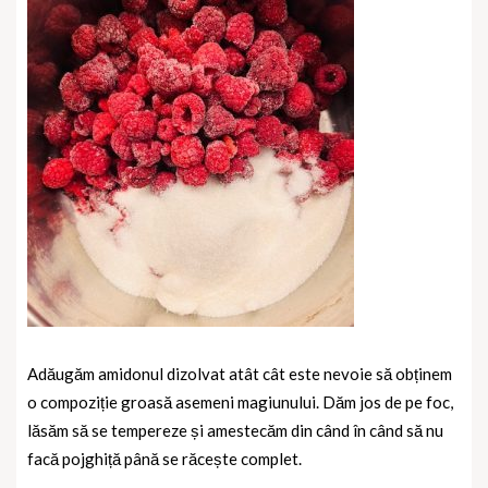
Adăugăm amidonul dizolvat atât cât este nevoie să obținem
o compoziție groasă asemeni magiunului. Dăm jos de pe foc,
lăsăm să se tempereze și amestecăm din când în când să nu
facă pojghiță până se răcește complet.