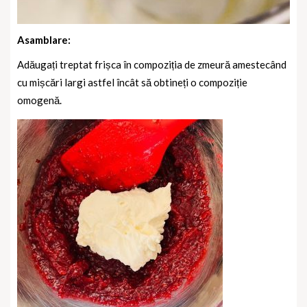
Asamblare:
Adăugați treptat frișca în compoziția de zmeură amestecând
cu mișcări largi astfel încât să obtineți o compoziție
omogenă.