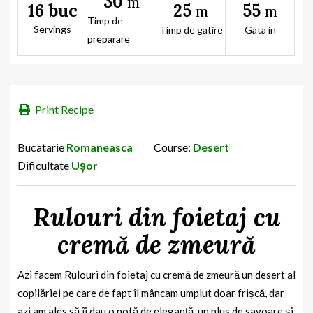
30
m
25
55
16 buc
m
m
Timp de
Servings
Timp de gatire
Gata in
preparare
Print Recipe
Bucatarie
Romaneasca
Course:
Desert
Dificultate
Ușor
Rulouri din foietaj cu
cremă de zmeură
Azi facem Rulouri din foietaj cu cremă de zmeură un desert al
copilăriei pe care de fapt îl mâncam umplut doar frișcă, dar
azi am ales să îi dau o notă de eleganță, un plus de savoare și