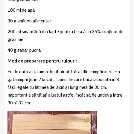
180 ml de apă
80 g amidon alimentar
200 ml smântână din lapte pentru frișcă cu 35% conținut de
grăsime
40 g zahăr pudră
Mod de preparare pentru rulouri:
Eu de data asta am folosit aluat foitaj din cumpărat și era
gata împărțit în 2 bucăți. Tăiem fiecare bucată bucată în 8
fâșii egale cu lățimea de 3 cm și lungimea de 30 cm.
Important e să tăiați aluatul astfel încât să fie undeva între
30 și 32 cm.