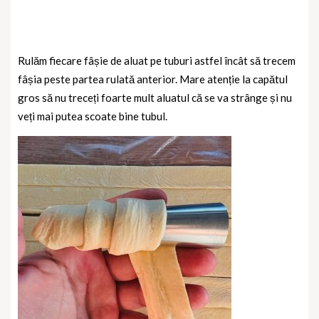
Rulăm fiecare fâșie de aluat pe tuburi astfel încât să trecem
fâșia peste partea rulată anterior. Mare atenție la capătul
gros să nu treceți foarte mult aluatul că se va strânge și nu
veți mai putea scoate bine tubul.