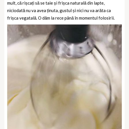
mult, că rișcați să se taie și frișca naturală din lapte,
niciodată nu va avea ținuta, gustul și nici nu va arăta ca
frișca vegatală. O dăm la rece până în momentul folosirii.