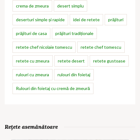
crema de zmeura
desert simplu
deserturi simple și rapide
idei de retete
prăjituri
prăjituri de casa
prăjituri tradiționale
retete chef nicolaie tomescu
retete chef tomescu
retete cu zmeura
retete desert
retete gustoase
rulouri cu zmeura
rulouri din foietaj
Rulouri din foietaj cu cremă de zmeură
Rețete asemănătoare