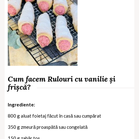
Cum facem Rulouri cu vanilie și
frișcă?
Ingrediente:
800 g aluat foietaj făcut în casă sau cumpărat
350 g zmeură proaspătă sau congelată
150 g zahăr tos