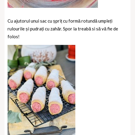
Cu ajutorul unui sac cu șpriț cu formă rotundă umpleți
rulourile și pudrați cu zahăr. Spor la treabă si să vă fie de
folos!