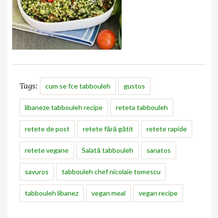
Tags:
cum se fce tabbouleh
gustos
libaneze tabbouleh recipe
reteta tabbouleh
retete de post
retete fără gătit
retete rapide
retete vegane
Salată tabbouleh
sanatos
savuros
tabbouleh chef nicolaie tomescu
tabbouleh libanez
vegan meal
vegan recipe