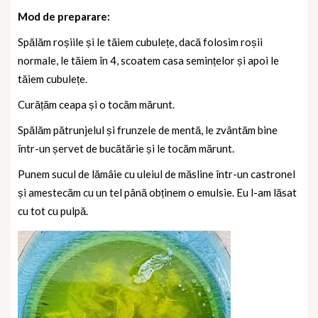
Mod de preparare:
Spălăm roșiile și le tăiem cubulețe, dacă folosim roșii
normale, le tăiem în 4, scoatem casa semințelor și apoi le
tăiem cubulețe.
Curățăm ceapa și o tocăm mărunt.
Spălăm pătrunjelul și frunzele de mentă, le zvântăm bine
într-un șervet de bucătărie și le tocăm mărunt.
Punem sucul de lămâie cu uleiul de măsline într-un castronel
și amestecăm cu un tel până obținem o emulsie. Eu l-am lăsat
cu tot cu pulpă.