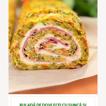
RULADĂ DE DOVLECEI CU ȘUNCĂ ȘI