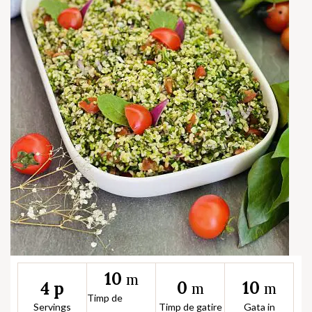
10
m
0
10
4 p
m
m
Timp de
Servings
Timp de gatire
Gata in